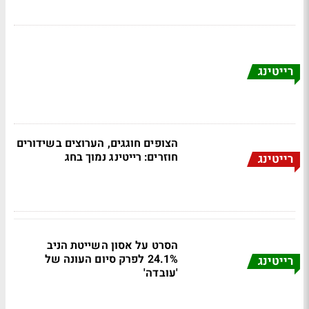
רייטינג
הצופים חוגגים, הערוצים בשידורים
חוזרים: רייטינג נמוך בחג
רייטינג
הסרט על אסון השייטת הניב
24.1% לפרק סיום העונה של
רייטינג
'עובדה'