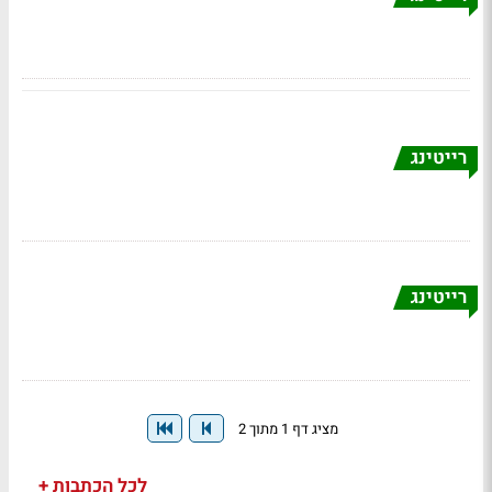
רייטינג
רייטינג
מציג דף 1 מתוך 2
לכל הכתבות +