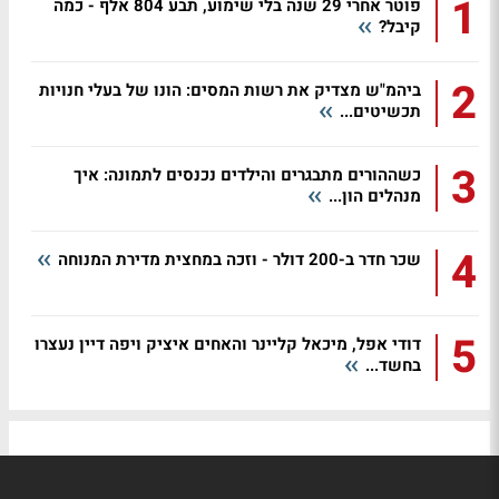
1
פוטר אחרי 29 שנה בלי שימוע, תבע 804 אלף - כמה
קיבל?
2
ביהמ"ש מצדיק את רשות המסים: הונו של בעלי חנויות
תכשיטים...
3
כשההורים מתבגרים והילדים נכנסים לתמונה: איך
מנהלים הון...
4
שכר חדר ב-200 דולר - וזכה במחצית מדירת המנוחה
5
דודי אפל, מיכאל קליינר והאחים איציק ויפה דיין נעצרו
בחשד...