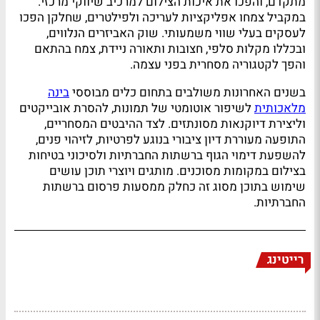
מתקדם, והפכו את איכות הצילום למרכיב שיווקי מרכזי.
במקביל צמחו אפליקציות לעריכה ולפילטרים, שחלקן הפכו
לעסקים בעלי שווי משמעותי. שוק האביזרים הנלווים,
ובכללו מקלות סלפי, חצובות ותאורה ניידת, צמח בהתאם
והפך לקטגוריה מסחרית בפני עצמה.
בשנים האחרונות משולבים בתחום כלים מבוססי
בינה
מלאכותית
לשיפור אוטומטי של תמונות, להסרת אובייקטים
וליצירת דיוקנאות מסונתזים. לצד ההיבטים המסחריים,
התופעה מעוררת דיון ציבורי בנוגע לפרטיות, לזיהוי פנים,
להשפעת דימוי הגוף ברשתות החברתיות ולסיכוני בטיחות
בצילום במקומות מסוכנים. מותגים ויוצרי תוכן עושים
שימוש בתוכן מסוג זה כחלק ממסעות פרסום ברשתות
החברתיות.
רייטינג