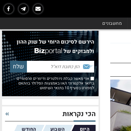
מחשבונים
הירשם לסיכום היומי של שוק ההון
ולמבזקים של
אני מאשר קבלת ניוזלטרים ודיוורים פרסומיים
בדואר אלקטרוני ו/או באמצעות הסלולר בהתאם
למפורט בסעיף 10 בתנאי השימוש
הכי נקראות
היום
השבוע
החודש