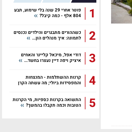
1
פוטר אחרי 29 שנה בלי שימוע, תבע
804 אלף - כמה קיבל?
2
כשההורים מתבגרים והילדים נכנסים
לתמונה: איך מנהלים הון...
3
דודי אפל, מיכאל קליינר והאחים
איציק ויפה דיין נעצרו בחשד...
4
קרנות ההשתלמות - המנצחות
והמפסידות ביולי; מה עשתה הקרן
שלכם?
5
התשואה בקרנות כספיות, מי הקרנות
הטובות וכמה תקבלו בהמשך?