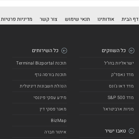
דף הבית
אודותינו
תנאי שימוש
צור קשר
מדיניות פרטיות
כל השווקים
כל השירותים
ישראליות בחו"ל
תוכנת Terminal Bizportal
מדד נאסד"ק
תוכנת בורסה גרף
מדד דאו ג'ונס
הנהלת חשבונות דיגיטלית
מדד 500 S&P
מידע עסקי פיננסי
מניות ארביטראז'
מאגר פסקי דין
BizMap
טאבו ישיר
איתור חברה