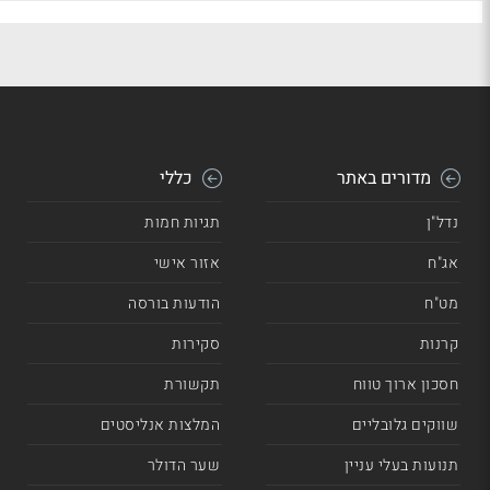
מדורים באתר
כללי
נדל"ן
תגיות חמות
אג"ח
אזור אישי
מט"ח
הודעות בורסה
קרנות
סקירות
חסכון ארוך טווח
תקשורת
שווקים גלובליים
המלצות אנליסטים
תנועות בעלי עניין
שער הדולר