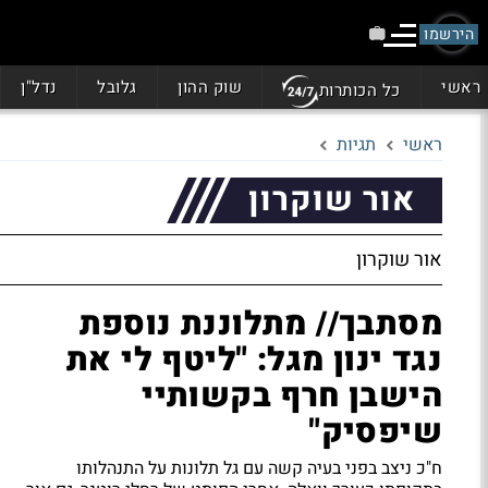
הירשמו
ראשי
שוק ההון
גלובל
נדל"ן
כל הכותרות
ראשי
תגיות
אור שוקרון
אור שוקרון
מסתבך// מתלוננת נוספת
נגד ינון מגל: "ליטף לי את
הישבן חרף בקשותיי
שיפסיק"
ח"כ ניצב בפני בעיה קשה עם גל תלונות על התנהלותו