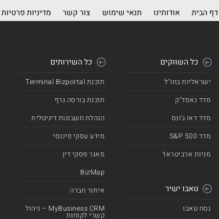
דף הבית
אודותינו
תנאי שימוש
צור קשר
מדיניות פרטיות
כל השווקים
כל השירותים
ישראליות בחו"ל
תוכנת Terminal Bizportal
מדד נאסד"ק
תוכנת בורסה גרף
מדד דאו ג'ונס
הנהלת חשבונות דיגיטלית
מדד 500 S&P
מידע עסקי פיננסי
מניות ארביטראז'
מאגר פסקי דין
BizMap
טאבו ישיר
איתור חברה
נסח טאבו
MyBusiness CRM – ניהול
קשרי לקוחות