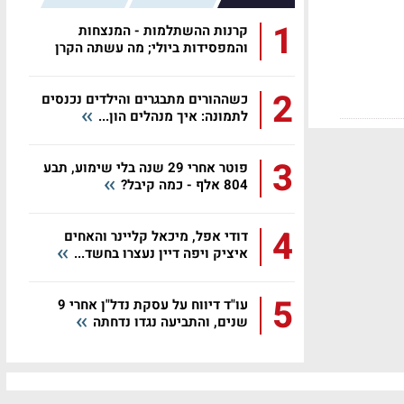
1
קרנות ההשתלמות - המנצחות
והמפסידות ביולי; מה עשתה הקרן
שלכם?
2
כשההורים מתבגרים והילדים נכנסים
לתמונה: איך מנהלים הון...
3
פוטר אחרי 29 שנה בלי שימוע, תבע
804 אלף - כמה קיבל?
4
דודי אפל, מיכאל קליינר והאחים
איציק ויפה דיין נעצרו בחשד...
5
עו"ד דיווח על עסקת נדל"ן אחרי 9
שנים, והתביעה נגדו נדחתה