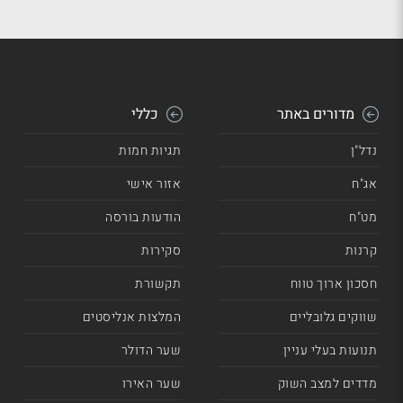
מדורים באתר
כללי
נדל"ן
תגיות חמות
אג"ח
אזור אישי
מט"ח
הודעות בורסה
קרנות
סקירות
חסכון ארוך טווח
תקשורת
שווקים גלובליים
המלצות אנליסטים
תנועות בעלי עניין
שער הדולר
מדדים למצב השוק
שער האירו