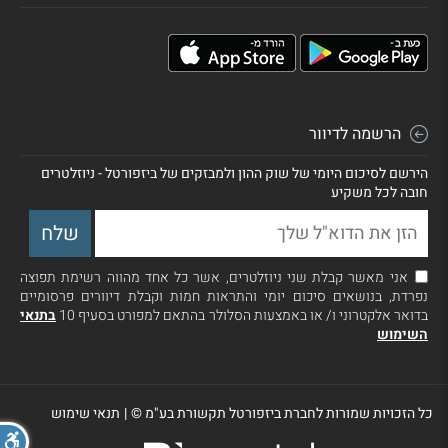
הרשמה לדיוור
הירשם לסיכום היומי של שוק ההון ולמבזקים של ביזפורטל - ניוזלטרים
חובה לכל משקיע
אני מאשר קבלת שני ניוזלטרים, אשר כל אחד מהווה רשימת תפוצה
נפרדת, בנושאים סיכום יומי והתראות חמות וקבלת דיוורים פרסומיים
בדואר אלקטרוני ו/ או באמצעות הסלולר בהתאם למפורט בסעיף 10
בתנאי
השימוש
כל הזכויות שמורות לחברת ביזפורטל תקשורת בע"מ ©
|
תנאי שימוש