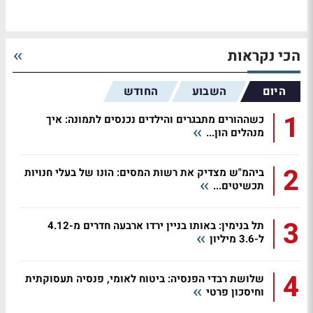
הכי נקראות
היום
השבוע
החודש
1
כשההורים מתבגרים והילדים נכנסים לתמונה: איך
מנהלים הון...
2
ביהמ"ש מצדיק את רשות המסים: הונו של בעלי חנויות
תכשיטים...
3
תל בנימין: באותו בניין ירדו ארבעה חדרים מ-4.12
ל-3.6 מיליון
4
שלושת רבדי הפנסיה: ביטוח לאומי, פנסיה תעסוקתית
וחיסכון פרטי