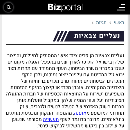
ראשי
תגיות
נעליים צבאיות
נעליים צבאיות הן פריט ציוד אישי המסופק לחיילים, והייצור
שלהן בישראל התרכז לאורך שנים במפעלי הנעלה מקומיים
שזכו במכרזי משרד הביטחון. הענף מתמודד עם תחרות מצד
יבוא זול ממדינות עם עלויות ייצור נמוכות, ולכן היקף
המכרזים הביטחוניים מהווה גורם מכריע ברווחיות של
היצרניות המקומיות. אובדן מכרז או קיצוץ בהיקף ההזמנות
משפיעים ישירות על התוצאות הכספיות של חברות ההנעלה
הציבוריות ועל שווי המניה שלהן. במקביל פועלות אותן
חברות בשוק האזרחי של הנעלה לנשים ולגברים, שוק
תחרותי המושפע מ
אופנה
, מהמסחר המקוון ומכניסת מותגים
בינלאומיים. מדובר בדוגמה לענף
תעשייה
מסורתי שנשען
על שילוב בין ביקוש ממשלתי לביקוש פרטי.