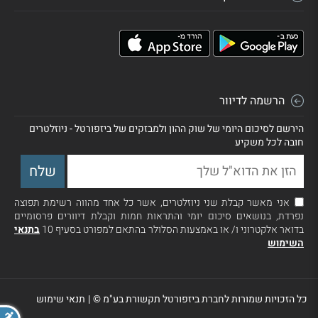
הרשמה לדיוור
הירשם לסיכום היומי של שוק ההון ולמבזקים של ביזפורטל - ניוזלטרים
חובה לכל משקיע
אני מאשר קבלת שני ניוזלטרים, אשר כל אחד מהווה רשימת תפוצה
נפרדת, בנושאים סיכום יומי והתראות חמות וקבלת דיוורים פרסומיים
בדואר אלקטרוני ו/ או באמצעות הסלולר בהתאם למפורט בסעיף 10
בתנאי
השימוש
כל הזכויות שמורות לחברת ביזפורטל תקשורת בע"מ ©
|
תנאי שימוש