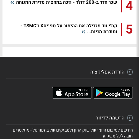
4
שכר חדר ב-200 דולר - וזכה במחצית מדירת המנוחה
5
קת׳י ווד מגדילה את ההימור על ספייסX ו־TSMC -
ומוכרת מניות...
הורדת אפליקציה
הרשמה לדיוור
הירשם לסיכום היומי של שוק ההון ולמבזקים של ביזפורטל - ניוזלטרים
חובה לכל משקיע