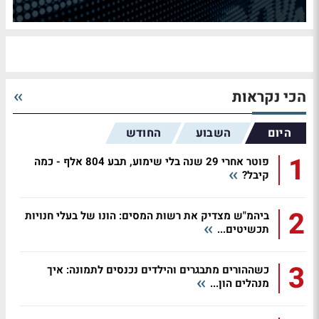
הכי נקראות
היום
השבוע
החודש
1
פוטר אחרי 29 שנה בלי שימוע, תבע 804 אלף - כמה
קיבל?
2
ביהמ"ש מצדיק את רשות המסים: הונו של בעלי חנויות
תכשיטים...
3
כשההורים מתבגרים והילדים נכנסים לתמונה: איך
מנהלים הון...