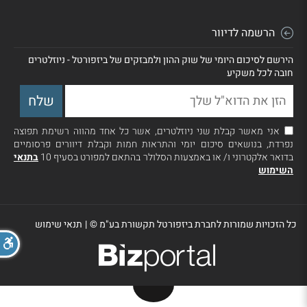
הרשמה לדיוור
הירשם לסיכום היומי של שוק ההון ולמבזקים של ביזפורטל - ניוזלטרים
חובה לכל משקיע
אני מאשר קבלת שני ניוזלטרים, אשר כל אחד מהווה רשימת תפוצה
נפרדת, בנושאים סיכום יומי והתראות חמות וקבלת דיוורים פרסומיים
בדואר אלקטרוני ו/ או באמצעות הסלולר בהתאם למפורט בסעיף 10
בתנאי
השימוש
כל הזכויות שמורות לחברת ביזפורטל תקשורת בע"מ ©
|
תנאי שימוש