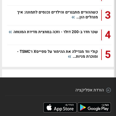
3
כשההורים מתבגרים והילדים נכנסים לתמונה: איך
מנהלים הון...
4
שכר חדר ב-200 דולר - וזכה במחצית מדירת המנוחה
5
קת׳י ווד מגדילה את ההימור על ספייסX ו־TSMC -
ומוכרת מניות...
הורדת אפליקציה