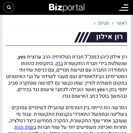
ראשי
תגיות
רון אילון
רון אילון כיהן כמנכ"ל חברת הטלוויזיה הרב ערוצית yes,
שנשלטת בידי חברת התקשורת
בזק
. בתקופת כהונתו
התמודדה החברה עם נטישת מנויים, עם כניסת שירותי
הסטרימינג הבינלאומיים ועם מעבר לשידור על גבי האינטרנט
במקום תשתית לוויין. שמו נקשר גם לפרשה שנחקרה סביב
יחסי בזק ו-yes ואשר הובילה לכתבי אישום נגד בכירים,
ובהמשך בוטל כתב האישום נגדו.
הפרשה הזו הייתה בין הגורמים שהובילו לשינויים עמוקים
בשליטה ובממשל התאגידי בקבוצת התקשורת. עבור מי
שעוקב אחרי ענף התקשורת, המקרה ממחיש כיצד רגולציה,
תחרות ואכיפה משפיעים יחד על שווי חברות
בשוק ההון
.