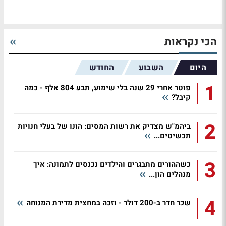
הכי נקראות
היום
השבוע
החודש
1
פוטר אחרי 29 שנה בלי שימוע, תבע 804 אלף - כמה
קיבל?
2
ביהמ"ש מצדיק את רשות המסים: הונו של בעלי חנויות
תכשיטים...
3
כשההורים מתבגרים והילדים נכנסים לתמונה: איך
מנהלים הון...
4
שכר חדר ב-200 דולר - וזכה במחצית מדירת המנוחה