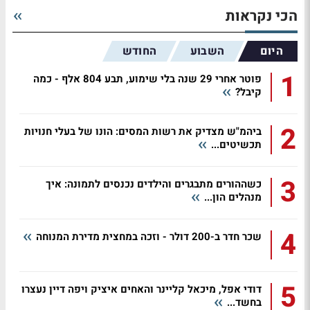
הכי נקראות
היום
השבוע
החודש
1
פוטר אחרי 29 שנה בלי שימוע, תבע 804 אלף - כמה
קיבל?
2
ביהמ"ש מצדיק את רשות המסים: הונו של בעלי חנויות
תכשיטים...
3
כשההורים מתבגרים והילדים נכנסים לתמונה: איך
מנהלים הון...
4
שכר חדר ב-200 דולר - וזכה במחצית מדירת המנוחה
5
דודי אפל, מיכאל קליינר והאחים איציק ויפה דיין נעצרו
בחשד...