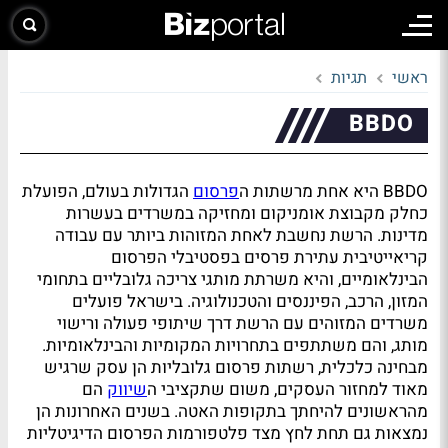
ראשי
תגיות
BBDO
BBDO היא אחת מרשתות ה
פרסום
הגדולות בעולם, הפועלת
כחלק מקבוצת אומניקום ומחזיקה במשרדים בעשרות
מדינות. הרשת נחשבת לאחת המזוהות ביותר עם עבודה
קריאייטיבית עתירת פרסים בפסטיבלי הפרסום
הבינלאומיים, והיא משרתת מותגי צריכה גלובליים בתחומי
המזון, הרכב, הפיננסים והטכנולוגיה. בישראל פועלים
משרדים המזוהים עם הרשת דרך שיתופי פעולה ורישוי
מותג, והם משתתפים בתחרויות המקומיות והבינלאומיות.
מבחינה כלכלית, רשתות פרסום גלובליות הן עסק שרגיש
מאוד למחזור העסקים, משום שתקציבי ה
שיווק
הם
מהראשונים להיחתך בתקופות האטה. בשנים האחרונות הן
נמצאות גם תחת לחץ מצד פלטפורמות הפרסום הדיגיטליות