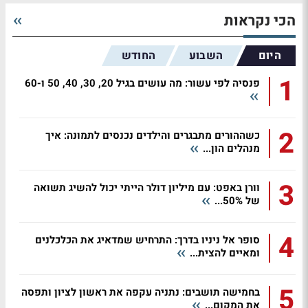
הכי נקראות
היום
השבוע
החודש
1
פנסיה לפי עשור: מה עושים בגיל 20, 30, 40, 50 ו-60
2
כשההורים מתבגרים והילדים נכנסים לתמונה: איך
מנהלים הון...
3
וורן באפט: עם מיליון דולר הייתי יכול להשיג תשואה
של 50%...
4
סופר אל ניניו בדרך: התרחיש שמדאיג את הכלכלנים
ומאיים להצית...
5
בחמישה תושבים: נתניה עקפה את ראשון לציון ותפסה
את המקום...