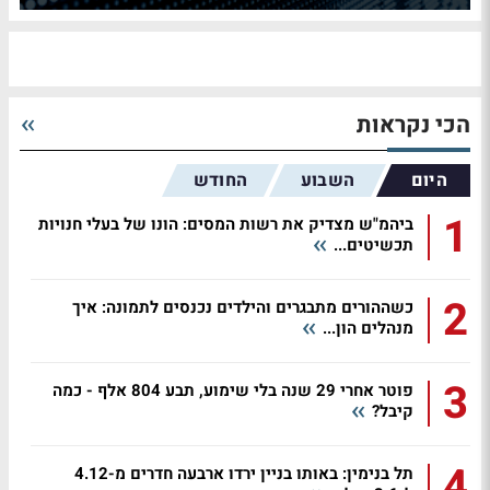
הכי נקראות
היום
השבוע
החודש
1
ביהמ"ש מצדיק את רשות המסים: הונו של בעלי חנויות
תכשיטים...
2
כשההורים מתבגרים והילדים נכנסים לתמונה: איך
מנהלים הון...
3
פוטר אחרי 29 שנה בלי שימוע, תבע 804 אלף - כמה
קיבל?
4
תל בנימין: באותו בניין ירדו ארבעה חדרים מ-4.12