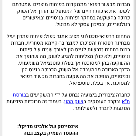
חברות מכשור רפואי מתמקדות בפיתוח מוצרים שמטרתם
לשפר את איכות החיים של המטופלים. הדרך אל השוק
כרוכה בהשקעה במחקר ופיתוח, בניסויים ובאישורים
רגולטוריים, ובסיכון עסקי לא מבוטל.
התחום הרפואי-טכנולוגי מציב אתגר כפול: פיתוח פתרון יעיל
מבחינה רפואית והפיכתו למוצר בר-קיימא מסחרית. חברות
רבות בתחום נדרשות לגייס הון לאורך שנים של פיתוח
וניסויים, ולא כולן מצליחות להגיע לשוק, מה שהופך את
ההשקעה בהן למסוכנת אך בעלת פוטנציאל משמעותי.
הדרך הארוכה מהמעבדה אל השוק, הכרוכה בגיוס הון
ובניסויים, הופכת את ההשקעה בחברות מכשור רפואי
למסוכנת אך בעלת פוטנציאל.
כחברה ציבורית, ביצועיה נבחנו על ידי המשקיעים ב
בורסת
ת"א
ובקרב העוסקים ב
שוק ההון
. בעמוד זה מרוכזות הידיעות
הנוגעות לחברה ולפעילותה.
אינסייטק של אלביט מדיקל:
ההפסד העמיק בקצב גבוה