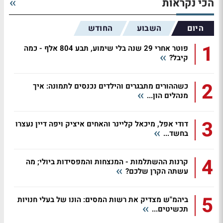
הכי נקראות
היום
השבוע
החודש
1
פוטר אחרי 29 שנה בלי שימוע, תבע 804 אלף - כמה
קיבל?
2
כשההורים מתבגרים והילדים נכנסים לתמונה: איך
מנהלים הון...
3
דודי אפל, מיכאל קליינר והאחים איציק ויפה דיין נעצרו
בחשד...
4
קרנות ההשתלמות - המנצחות והמפסידות ביולי; מה
עשתה הקרן שלכם?
5
ביהמ"ש מצדיק את רשות המסים: הונו של בעלי חנויות
תכשיטים...