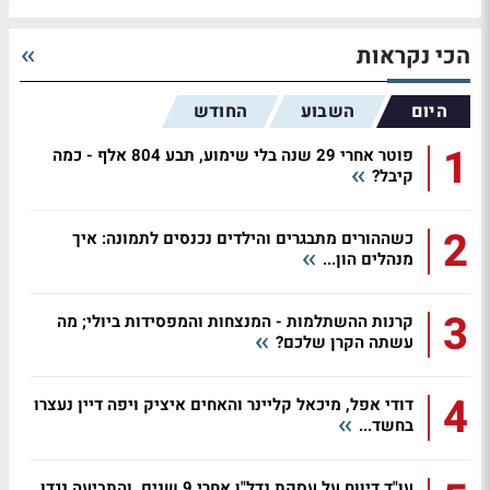
הכי נקראות
היום
השבוע
החודש
1
פוטר אחרי 29 שנה בלי שימוע, תבע 804 אלף - כמה
קיבל?
2
כשההורים מתבגרים והילדים נכנסים לתמונה: איך
מנהלים הון...
3
קרנות ההשתלמות - המנצחות והמפסידות ביולי; מה
עשתה הקרן שלכם?
4
דודי אפל, מיכאל קליינר והאחים איציק ויפה דיין נעצרו
בחשד...
עו"ד דיווח על עסקת נדל"ן אחרי 9 שנים, והתביעה נגדו