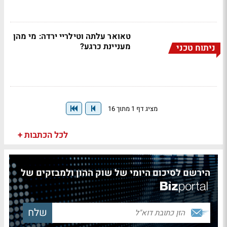
טאואר עלתה וטילריי ירדה: מי מהן
מעניינת כרגע?
ניתוח טכני
מציג דף 1 מתוך 16
לכל הכתבות +
הירשם לסיכום היומי של שוק ההון ולמבזקים של