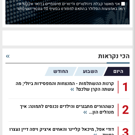
אני מאשר קבלת ניוזלטרים ודיוורים פרסומיים בדואר אלקטרוני
ו/או באמצעות הסלולר בהתאם למפורט בסעיף 10 בתנאי השימוש
הכי נקראות
היום
השבוע
החודש
1
קרנות ההשתלמות - המנצחות והמפסידות ביולי; מה
עשתה הקרן שלכם?
2
כשההורים מתבגרים והילדים נכנסים לתמונה: איך
מנהלים הון...
3
דודי אפל, מיכאל קליינר והאחים איציק ויפה דיין נעצרו