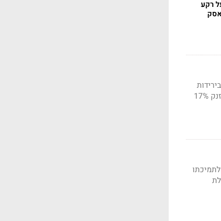
וין מזנק ב-17% על רקע
אסק
ירידות
של כ-5% ברוב המטבעות הגדולים; שלושה מטבעות בולטים לחיוב בשוק האדום, כשאחד מהם מזנק 17%
לתמיכתו
לת