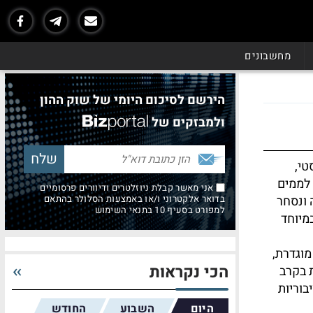
מחשבונים
הירשם לסיכום היומי של שוק ההון
ולמבזקים של
קט הומוריסטי,
בה אינו (Shiba Inu) שהפכה לממים
אני מאשר קבלת ניוזלטרים ודיוורים פרסומיים
 ונסחר
בדואר אלקטרוני ו/או באמצעות הסלולר בהתאם
למפורט בסעיף 10 בתנאי השימוש
מיוחד
מוגדרת,
הכי נקראות
 בקרב
בוריות
היום
השבוע
החודש