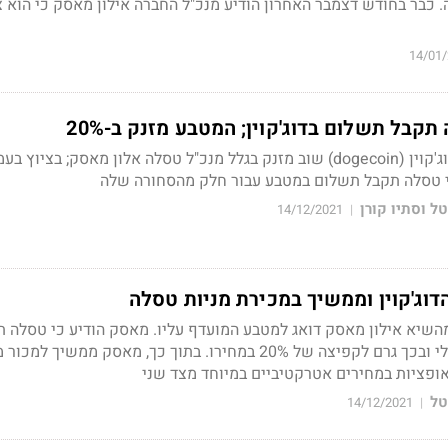
שנה. כבר בחודש דצמבר האחרון הודיע מנכ"ל החברה אילון מאסק כי הוא 
14/01
קבל תשלום בדוג'קוין; המטבע מזנק ב-20%
מטבע המם מטבע המם דוג'קוין (dogecoin) שוב מזנק בגלל מנכ"ל טסלה אלון מאסק; בציוץ ב
י טסלה תקבל תשלום במטבע עבור חלק מהסחורה שלה
טל וסתיו קורן
14/12/2021
|
וג'קוין וממשיך במכירת מניות טסלה
חר ירידה של כ-70% מהשיא אילון מאסק דואג למטבע המועדף עליו. מאסק הודיע כי טסלה
תשלום במטבע הווירטואלי ובכך גרם לקפיצה של 20% במחירו. בתוך כך, מאסק ממשיך למ
פציות במחירים אטרקטיביים במיוחד מצד שני
טל
14/12/2021
|