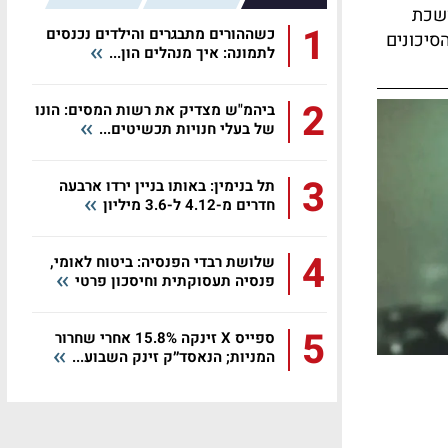
ושכת
1
כשההורים מתבגרים והילדים נכנסים
סיכונים
לתמונה: איך מנהלים הון...
2
ביהמ"ש מצדיק את רשות המסים: הונו
של בעלי חנויות תכשיטים...
3
תל בנימין: באותו בניין ירדו ארבעה
חדרים מ-4.12 ל-3.6 מיליון
4
שלושת רבדי הפנסיה: ביטוח לאומי,
פנסיה תעסוקתית וחיסכון פרטי
5
ספייס X זינקה 15.8% אחרי שחרור
המניות; הנאסד״ק זינק השבוע...