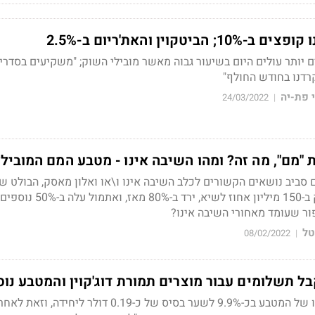
יטקוין והאת'ריום ב-2.5%
יותר עולים היום בשיעור גבוה מאשר מובילי השוק; "משקיעים בסדרי 
רדנו בחודש החולף"
 פת-יה
24/03/2022
|
ם סביב נושאים הקשורים לכלב השיבה אינו ו\או ואלון מאסק, הבולט ש
מטבע השיבה אינו שזינק ב-150 מיליון אחוז לשיא, ירד ב-
ור שעומד מאחורי השיבה אינו?
טל
08/02/2022
|
 תשלומים עבור מוצרים תמורת דוג'קוין והמטבע נוס
בעקבות הדיווח עלה ערכו של המטבע בכ-9.9% לשער בסיס של כ-0.19 דולר ליח