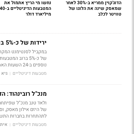
הדוג'קוין ממריא ב-30% לאחר
נחשו מי הריץ אתמול את
שמאסק שינה את הלוגו של
המטבעות הדיגיטליים ב-0
טוויטר לכלב
מיליארד דולר
ירידות של כ-5% בקריפטו; איזה מטבע זינק מעל 300% בחודש האחרון?
במקביל לסנטימנט המקרו-
נוספים ב-24 השעות האחרונות
מטבעות דיגיטליים
גיא 
|
מנכ"ל רובינהוד: ה
ולאד טנב מנכ"ל שפיתחה
של היזם אילון מאסק, וס
לתהתחרות בחברות התשל
מטבעות דיגיטליים
איתן
|