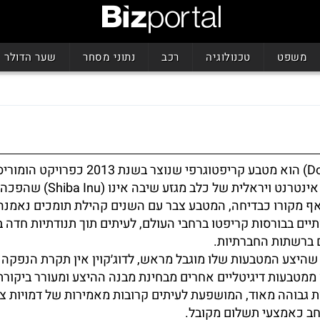
משפט
טכנולוגיה
רכב
נתוני מסחר
שער הדולר
דוג׳קוין (Dogecoin) הוא מטבע קריפטוגרפי שנוצר בשנת 2013 כפרוי
בהשראת תמונת אינטרנט ויראלית של כלב מגזע שי
ף מקורו כבדיחה, המטבע צבר עם השנים קהילת תומכים נאמנה
ים בבורסות קריפטו ברחבי העולם, לעיתים תוך תנודתיות חדה ב
 ברשתות החברתיות.
 שהיצע המטבעות שלו מוגבל מראש, לדוג׳קוין אין תקרת הנפקה 
ממטבעות דיגיטליים אחרים מבחינת מבנה ההיצע ומעורר ביקורת
 גבוהה מאוד, המושפעת לעיתים קרובות מאמירות של דמויות צי
חב כאמצעי תשלום מקובל.