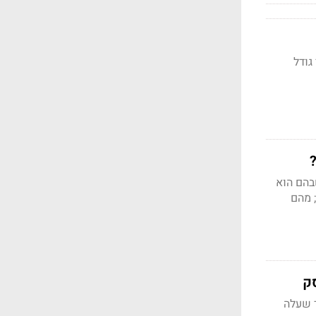
גודל
בהם הוא
80% מאז, ואתמול עלה ב-50% נוספים; מהם
ק
ידה, וזאת לאחר שעלה