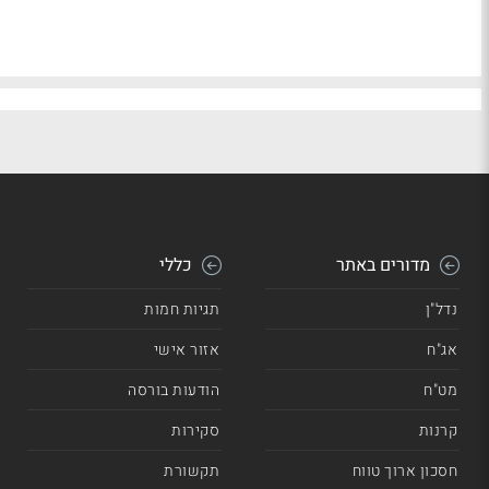
מדורים באתר
כללי
נדל"ן
תגיות חמות
אג"ח
אזור אישי
מט"ח
הודעות בורסה
קרנות
סקירות
חסכון ארוך טווח
תקשורת