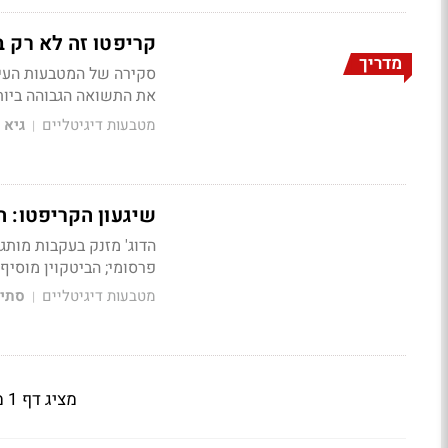
קריפטו זה לא רק ב
מדריך
סקירה של המטבעות העיק
את התשואה הגבוהה ביות
מטבעות דיגיטליים
גיא 
|
שיגעון הקריפטו: המ
הדוג' מזנק בעקבות מות
פרסומי; הביטקוין מוסיף 3% ונסחר לפי שער של 44.7 אלף דולר; גם האית'ר והריפל עולים קל
מטבעות דיגיטליים
סתיו
|
מציג דף 1 מתוך 2