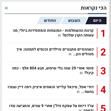
הכי נקראות
היום
השבוע
החודש
1
קרנות ההשתלמות - המנצחות והמפסידות ביולי; מה
עשתה הקרן שלכם?
2
כשההורים מתבגרים והילדים נכנסים לתמונה: איך
מנהלים הון...
3
פוטר אחרי 29 שנה בלי שימוע, תבע 804 אלף - כמה
קיבל?
4
דודי אפל, מיכאל קליינר והאחים איציק ויפה דיין נעצרו
בחשד...
5
עו"ד דיווח על עסקת נדל"ן אחרי 9 שנים, והתביעה נגדו
נדחתה