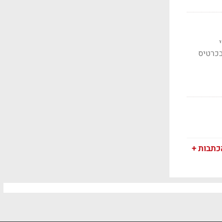
י
בכרטיס
כתבות +