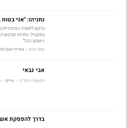
נתניהו: "אני בטוח
ברקע לסערה הציבורית ב
במקביל, נתניהו מבקש הער
וישמע הכל".
שוק ההון
עמית נעם טל
|
אבי גבאי
תקשורת ומדיה
אייס
8
|
|
בדרך להפסקת אש: 