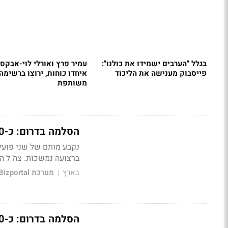
בגלל "הערבים ישמידו את כולנו":
עמיר פרץ ואורלי לוי-אבקס
פייסבוק מענישה את הליכוד
איחדו כוחות, ירוצו ברשימה
משותפת
הסלמה בדרום: כ-430 טילים נורו עד כה לעבר ישראל, 3 הרוגים
נקבע מותם של שני פועל
ברצועה נמשכות. צה"ל התקיף כ-260 יעדי טרור ונערך להחרפת התקיפות למ
בארץ
מערכת Bizportal
|
הסלמה בדרום: כ-430 טילים נורו עד כה לעבר ישראל, הרוג באשקלון