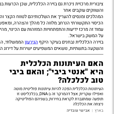
ציבורית מרכזית ניכרת גם בזירה הכלכלית, שכן הכרעות במד
והשווקים עוקבים אחר
המהלכים ומנסים להעריך את השלכותיהם לטווח הקצר והא
הכיסוי התקשורתי הנרחב מלווה כל מהלך והצהרה, ומאפ
עמוד זה מרכז ידיעות והתפתחויות המזוהות עם הכינוי, מהי
על המשק בישראל.
בזירה הכלכלית נבחנים בעיקר היקף
הגירעון
הממשלתי, ה
והשקעה בתשתיות, נושאים המשפיעים ישירות על דירוג ה
האם העיתונות הכלכלית
היא "אנטי ביבי"; והאם ביבי
טוב לכלכלה?
העיתונות הכלכלית הפכה להיות עיתונות פוליטית מוטה
ואפילו שקרית; אצל דהמרקר זה ב-DNA, בכלכליסט זו
תופעה שמתגברת לקראת בחירות; בשניהם הפוליטיקה
ניצחה את הכלכלה
בארץ
אבישי עובדיה
|