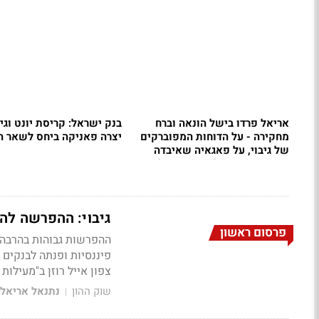
אריאל פרדו בישל הונאה וברח
בנק ישראל: קריסת יונט וגיב
מחקירה - על הדוחות המפוברקים
יצרה פאניקה ביחס לשאר ה
של גיבוי, על פאגאיה שאיבדה
90% מהשווי ועל השותפים לדרך
גיבוי: ההפרשה להפסדי אשראי: 80-100 מי
פרסום ראשון
ההפרשות גבוהות בהרבה 
פיננסיות ופנתה לבנקים 
צפון אייל רוזן ב"מעילות
שוק ההון
נתנאל אריאל
|