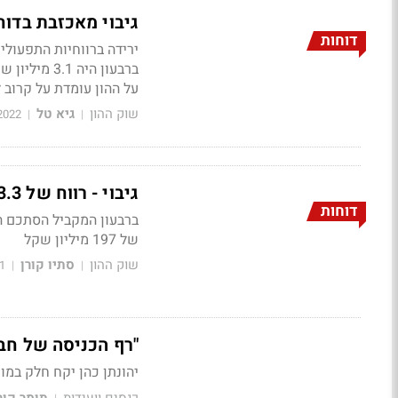
גיבוי מאכזבת בדוח
דוחות
על ההון עומדת על קרוב ל-1%
שוק ההון
גיא טל
2022
|
|
גיבוי - רווח של 3.3 מיליון שקל ברבעון על הכנסות של 11.5 מיליון שקל
דוחות
של 197 מיליון שקל
שוק ההון
סתיו קורן
1
|
|
"רף הכניסה של חב
יהונתן כהן יקח חלק במו
כנסים וועידות
תומר קור