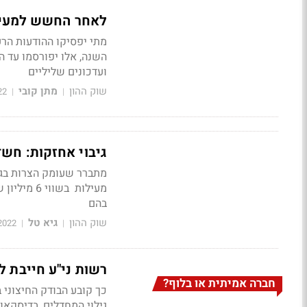
לאחר החשש למעילו
מתי יפסיקו ההודעות הרע
ועדכונים שליליים
שוק ההון
מתן קובי
22
|
|
גיבוי אחזקות: חשד לעו
מתברר שעומק הצרות בגי
מעילות בש
בהם
שוק ההון
גיא טל
2022
|
|
רשות ני"ע חייבת לב
חברה אמיתית או בלוף?
כך קובע הבודק החיצוני 