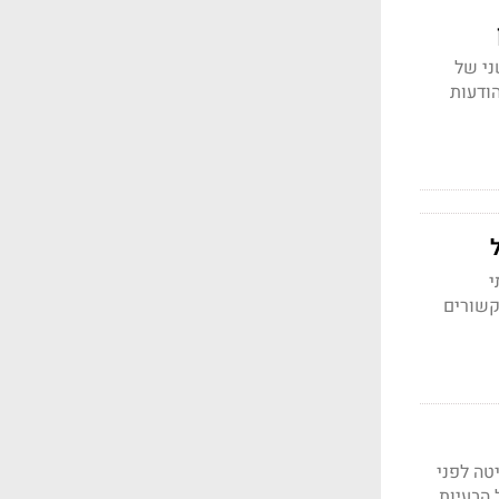
ני של
ל הודעות
י
 הקשורים
טה לפני
ו על הבעיות