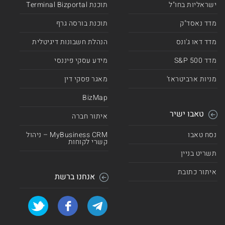
ישראליות בחו"ל
תוכנת Terminal Bizportal
מדד נאסד"ק
תוכנת בורסה גרף
מדד דאו ג'ונס
הנהלת חשבונות דיגיטלית
מדד 500 S&P
מידע עסקי פיננסי
מניות ארביטראז'
מאגר פסקי דין
BizMap
טאבו ישיר
איתור חברה
נסח טאבו
MyBusiness CRM – ניהול
קשרי לקוחות
תשריט בניין
איתור כתובת
אנחנו ברשת