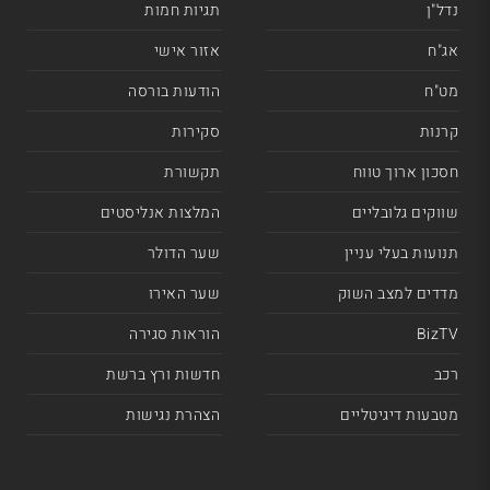
נדל"ן
תגיות חמות
אג"ח
אזור אישי
מט"ח
הודעות בורסה
קרנות
סקירות
חסכון ארוך טווח
תקשורת
שווקים גלובליים
המלצות אנליסטים
תנועות בעלי עניין
שער הדולר
מדדים למצב השוק
שער האירו
BizTV
הוראות סגירה
רכב
חדשות ורץ ברשת
מטבעות דיגיטליים
הצהרת נגישות