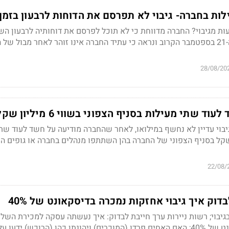
ת בחברה- גיבוי לא תפרסם את הדוחות לרבעון בזמן
ות מגיבוי? החברה מדווחת כי לא תוכל לפרסם את דוחותיה לרבעון הש
השנה, אלו יפורסמו עד ה-21 בספטמבר הקרוב ונראה כי עתיד החברה אינו זוהר לאחר מבול ש
28/08/20
ד שתי מעילות בסניף הצפוני בשווי 6 מיליון שקל
בוי עדיין לא נחשף במילואו, לאחר שהחברה מודיעה על חשד לעוד שת
ווי 6 מיליון שקל בסניף הצפוני של החברה בהן השתתפו מנהלים בחברה או גופים
22/08/
דוק איך גיבוי אחזקות נמכרה בדיסקאונט של 40%
בגיבוי; רשות ניירות ערך חייבת לבדוק: איך נעשתה עסקה למכירת השלי
גילוי המחדלים, בדיסקאונט של 40%; האם האחים פרדו (המוכרים) ויהונתן כהן (הרוכש) ידע