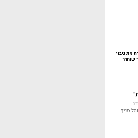
ת את גיבוי
 שוחרר
דה
הל סניף