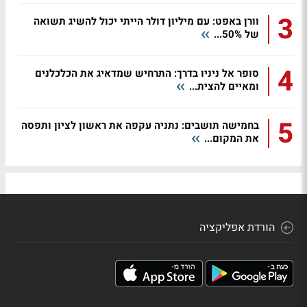
3
וורן באפט: עם מיליון דולר הייתי יכול להשיג תשואה
של 50%...
4
סופר אל ניניו בדרך: התרחיש שמדאיג את הכלכלנים
ומאיים להצית...
5
בחמישה תושבים: נתניה עקפה את ראשון לציון ותפסה
את המקום...
הורדת אפליקציה