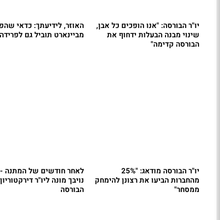
יו"ר הבורסה: "אנו הופכים כל אבן,
האוזר, לידיעתך: כדאי שהפ
שינוי מבנה הבעלות ידחוף את
מביינארט תוביל גם לפרידה 
הבורסה קדימה"
יו"ר הבורסה מודאג: "25%
לאחר חודשים של המתנה - 
מהחברות הביעו את רצונן להימחק
נויבך מונה ליו"ר דירקטוריון
ממסחר"
הבורסה