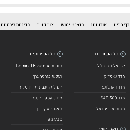
דף הבית
אודותינו
תנאי שימוש
צור קשר
מדיניות פרטיות
כל השווקים
כל השירותים
ישראליות בחו"ל
תוכנת Terminal Bizportal
מדד נאסד"ק
תוכנת בורסה גרף
מדד דאו ג'ונס
הנהלת חשבונות דיגיטלית
מדד 500 S&P
מידע עסקי פיננסי
מניות ארביטראז'
מאגר פסקי דין
BizMap
טאבו ישיר