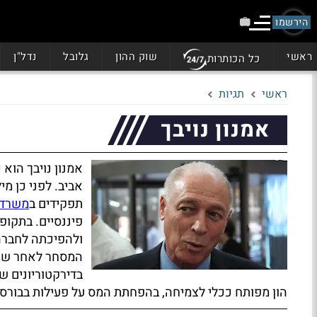
הירשמו
ראשי
שוק ההון
גלובל
נדל"ן
כל הכותרות
ראשי
תגיות
אמנון נויבך
אמנון נויבך הוא
אביב. לפני כן מ
תפקידים ב
משרד 
פיננסיים. בתקופ
ולהפיכתה לחברה 
המסחר לאחר שני
בדירקטוריונים של
הון מפותח ככלי לצמיחה, בהפחתת המס על פעילות בבורסה