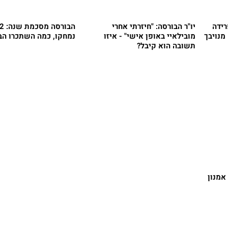
רידה
יו"ר הבורסה: "חיזרתי אחרי
מנויבך
מובילאיי באופן אישי" - איזו
נמחקו, כמה השתכרו הב
תשובה הוא קיבל?
אמנון