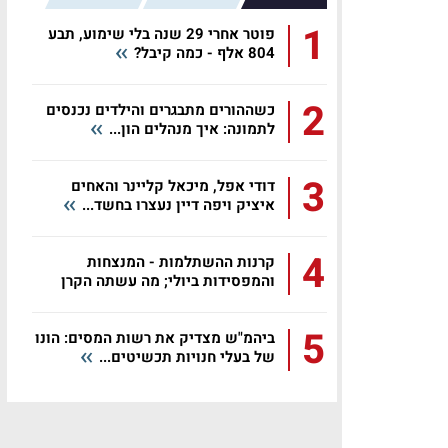
1
פוטר אחרי 29 שנה בלי שימוע, תבע
804 אלף - כמה קיבל?
2
כשההורים מתבגרים והילדים נכנסים
לתמונה: איך מנהלים הון...
3
דודי אפל, מיכאל קליינר והאחים
איציק ויפה דיין נעצרו בחשד...
4
קרנות ההשתלמות - המנצחות
והמפסידות ביולי; מה עשתה הקרן
שלכם?
5
ביהמ"ש מצדיק את רשות המסים: הונו
של בעלי חנויות תכשיטים...