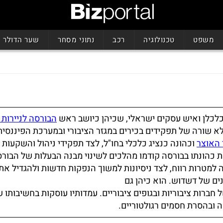
משפט
טכנולוגיה
רכב
נתוני מסחר
שער הדולר
 כלכלן ואיש עסקים ישראלי, שכיהן כיושב ראש
הבורסה לניירות 
ילא שורה של תפקידים בכירים במגזר הציבורי ובמערכת הפיננסית
האוצר
וכהונה כנציג כלכלי בחו"ל, לצד תפקידי ניהול והשקעות 
ת כהונתו בבורסה קודמו מהלכים לשינוי מבנה הבעלות של הבור
למטרות רווח, לצד ניסיונות למשוך הנפקות חדשות ולהגדיל את 
ם של דשדוש. הוא כיהן גם
 חברות ציבוריות ובגופים ציבוריים. עמדותיו עוסקות בחשיבותו 
 ובהסרת חסמים רגולטוריים.