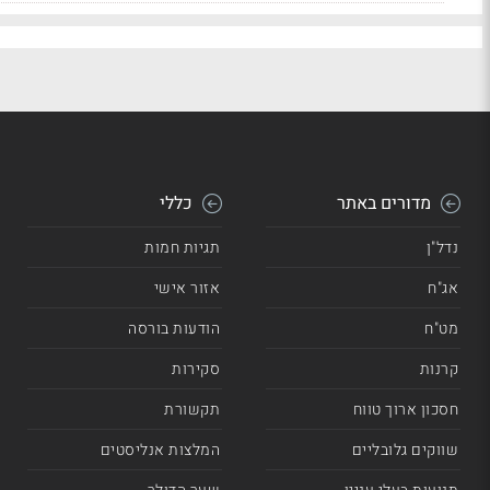
מדורים באתר
כללי
נדל"ן
תגיות חמות
אג"ח
אזור אישי
מט"ח
הודעות בורסה
קרנות
סקירות
חסכון ארוך טווח
תקשורת
שווקים גלובליים
המלצות אנליסטים