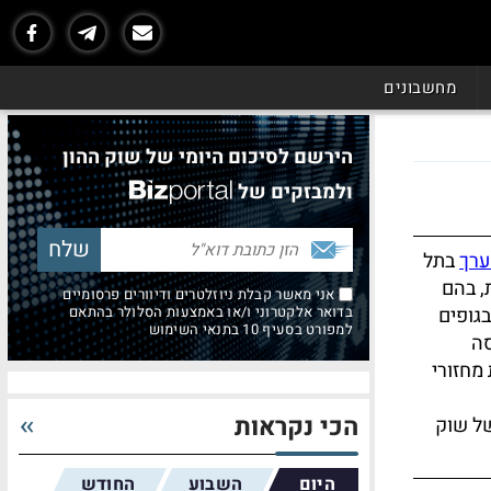
מחשבונים
הירשם לסיכום היומי של שוק ההון
ולמבזקים של
ערך
בתל
, בהם
אני מאשר קבלת ניוזלטרים ודיוורים פרסומיים
בגופים
בדואר אלקטרוני ו/או באמצעות הסלולר בהתאם
למפורט בסעיף 10 בתנאי השימוש
סה
מחזורי
הכי נקראות
של שוק
היום
השבוע
החודש