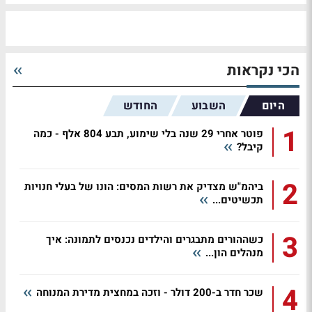
הכי נקראות
היום
השבוע
החודש
1
פוטר אחרי 29 שנה בלי שימוע, תבע 804 אלף - כמה
קיבל?
2
ביהמ"ש מצדיק את רשות המסים: הונו של בעלי חנויות
תכשיטים...
3
כשההורים מתבגרים והילדים נכנסים לתמונה: איך
מנהלים הון...
4
שכר חדר ב-200 דולר - וזכה במחצית מדירת המנוחה