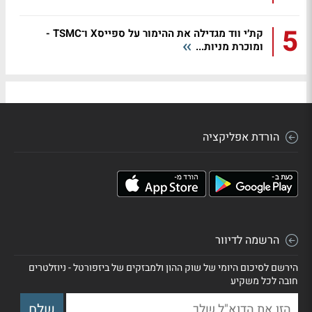
5
קת׳י ווד מגדילה את ההימור על ספייסX ו־TSMC -
ומוכרת מניות...
הורדת אפליקציה
הרשמה לדיוור
הירשם לסיכום היומי של שוק ההון ולמבזקים של ביזפורטל - ניוזלטרים
חובה לכל משקיע