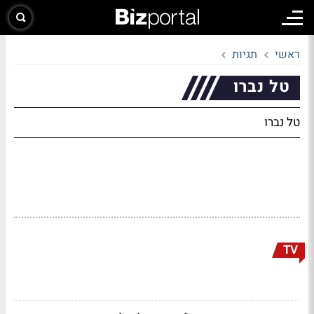
ראשי
תגיות
טל נברו
טל נברו
TV