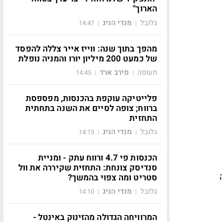
הארוך"
גלובל
מנדי הניג
14:47
|
|
מהפך בתוך שנה: ווייז אייר צללה להפסד
של כמעט 200 מיליון יורו והמניה נופלת
תעופה
מירב ארד
14:45
|
|
פלייטיקה עוקפת בהכנסות, מפספסת
ברווח; צופה לסיים את השנה בתחתית
התחזית
גלובל
מנדי הניג
14:13
|
|
הכנסות פי 4.7 ורווח עתק - ומניית
סנדיסק צונחת: התחזית שקיררה את וול
י ה-AI שלה
סטריט ומה צפוי בהמשך?
גלובל
מנדי הניג
14:10
|
|
המרוויחה הגדולה מהזינוק באינטל -