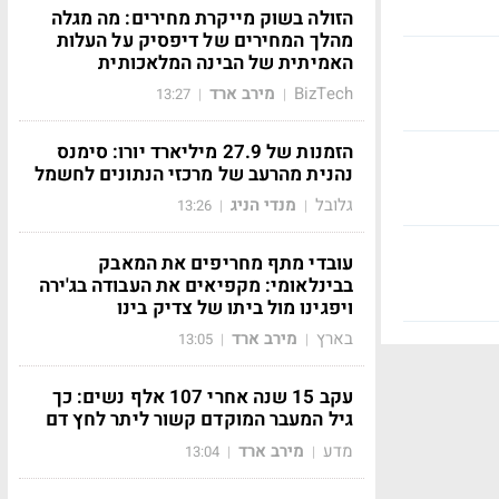
הזולה בשוק מייקרת מחירים: מה מגלה
מהלך המחירים של דיפסיק על העלות
האמיתית של הבינה המלאכותית
BizTech
מירב ארד
13:27
|
|
הזמנות של 27.9 מיליארד יורו: סימנס
נהנית מהרעב של מרכזי הנתונים לחשמל
גלובל
מנדי הניג
13:26
|
|
עובדי מתף מחריפים את המאבק
בבינלאומי: מקפיאים את העבודה בג'ירה
ויפגינו מול ביתו של צדיק בינו
בארץ
מירב ארד
13:05
|
|
עקב 15 שנה אחרי 107 אלף נשים: כך
גיל המעבר המוקדם קשור ליתר לחץ דם
מדע
מירב ארד
13:04
|
|