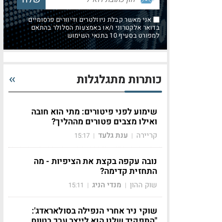
אני מאשר קבלת ניוזלטרים ודיוורים פרסומיים
בדואר אלקטרוני ו/או באמצעות הסלולר בהתאם
למפורט בסעיף 10 בתנאי השימוש
כותרות מתגלגלות
שימוע לפני פיטורים: מתי הוא חובה
ואילו מצבים פטורים מההליך?
קריירה
ענת גלעד
15:17
|
|
נובה עקפה בקצת את הציפיות - מה
התחזית קדימה?
שוק ההון
מנדי הניג
15:11
|
|
שוקי ניר אחרי הנפילה בסולאראדג':
"התפקיד שלנו הוא לייצר ערך בטווח