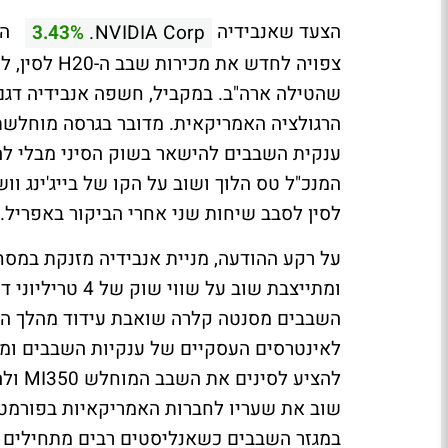
הצעד שאנבידיה
הוב
3.43%
NVIDIA Corp.
צפויה לחדש 
הרגולציה האמריקאית. מדובר בגרסה מוחלשת
ענקית השבבים להישאר בשוק הסיני מבלי להפ
המנכ"ל טס הלוך ושוב על הקו של בייג'ינג ו
לסין לסבב שיחות שני אחרי הביקור באפריל.
ומתייצבת שוב על שווי שוק של 4 טריליוני דולרים. גם AMD
השבבים מסנטה קלרה שואבת עידוד מהלך ה
להציע
שוב את שעריו לחברות האמריקאיות בפורמט מ
במגזר השבבים כשאנליסטים רבים מתחילים לע