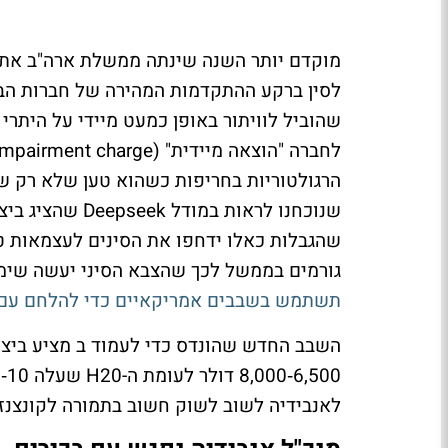
מוקדם יותר השנה שינתה ממשלת ארה"ב את תנ
לסין ברקע ההתקדמות המהירה של חברות הב
הרגולטוריות בחריפות כשהוא טען שלא רק שה
שנוכחנו לראות 
שהגבלות כאלו ידחפו את הסינים לעצמאות טכ
גורמים בממשל לכך שהצבא הסיני יעשה שימ
תשתמש בשבבים אמריקאיים כדי להלחם עם 
השבב החדש שהונדס כדי לעמוד ב מציע ביצוע
6,500‑8,000 דולר לעומת ה-H20 שעלה 10‑12 אלף דולר,
לאנבידיה לשוב לשוק חשוב בתמורה לקונצנזוס