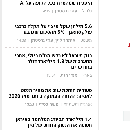
היפנית שמהמרת בכל הקופה על AI
גלובל
עוזי גרסטמן
14:05
|
|
5.6 מיליון שקל פיצוי על תקלה ברכבי
פולקסוואגן - 5% מהסכום שנתבע
משפט
איתמר לוין, עוזי גרסטמן
14:03
|
|
בנק ישראל לא רכש מט"ח ביולי, אחרי
התערבות של 1.8 מיליארד דולר
בחודשיים
בארץ
מנדי הניג
13:54
|
|
סעודיה חותכת שוב את מחיר הנפט
לאסיה: ההנחה העמוקה ביותר מאז 2020
אנרגיה ותשתיות
משה כסיף
13:53
|
|
1.4 מיליארד חביות: המלחמה באיראן
חשפה את הנשק החדש של סין