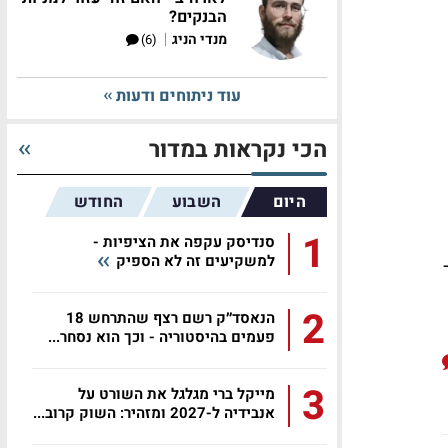
הבנקים?
|
מנדי הניג
(6)
עוד ניתוחים ודעות
הכי נקראות במדור
היום
השבוע
החודש
1
סנדיסק עקפה את הציפיות -
למשקיעים זה לא הספיק
ולר
2
הנאסד״ק רשם רצף שהתרחש 18
פעמים בהיסטוריה - וכך הוא נסחר...
3
מייקל ברי מגלגל את השורט על
אנבידיה ל-2027 ומזהיר: השוק קרוב...