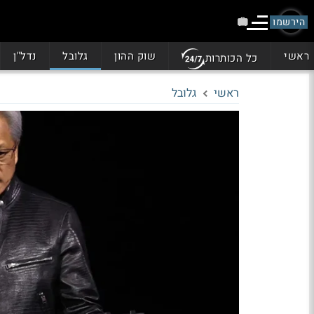
הירשמו
ראשי
שוק ההון
גלובל
נדל"ן
כל הכותרות
ראשי
גלובל