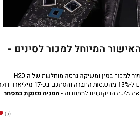
A מזנקות: האישור המיוחל למכור לסינים -
אנבידיה מקבלת את האישור מוושינגטון לחזור למכור בסין ומשיקה גרסה מוחלשת של ה-H20
שתעמוד במגבלות הייצוא; השוק הסיני תורם ל-13% מהכנסות החברה והסתכם בכ-17 מיליארד ד
את זליגת הביקושים למתחרות
- המניה מזנקת במסחר
(5)