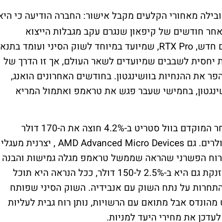
ילה מאחורי הקלעים מקבל אישור: החברה הודיעה כי היא
את מכירות שבב ה-H20 לסין, לאחר חודשים של קיפאון שנגרם עקב מגבלות הייצוא
שהטילה ארה"ב. במקביל, חשפה אנבידיה דגם חדש, RTX Pro, שמיועד במיוחד לשוק הסיני ועומד בתנא
 יחסית לשבבים שמיועדים לשאר העולם, אך זו הדרך של
ר את ההנחיות בוושינגטון. בחודשים האחרונים הואנג,
ושינגטון, בחמישי שעבר פגש את טראמפ ואתמול המריא
על רקע ההודעה, מניית אנבידיה מזנקת במסחר המוקדם בוול סטריט ב-4.2% חוצה את ה-170 דולר
Advanced Micro Devices
, יצרנית מעגלי
רוח הפשרני שהראה שממשל טראמפ מגלה גמישות והבנה
לאינטרסים העסקיים של ענקיות השבבים ומזנקת גם היא ב-2.5% ל-150 דולר, ככל הנראה היא תוכל
 לסינים את השבב המוחלש MI350 ולהתחרות על נתח השוק עם אנבידיה. השוק הסיני שפותח
הונדס אבל מתואם עם הרשויות, נותן רוח גבית לעליות
דכן את מחירי היעד למניות.