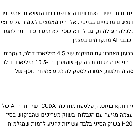
ים, ובחודשים האחרונים הוא נפגש עם הנשיא טראמפ ועם
יגים מרכזיים בבייג'ין. אלו היו מאמצים לשמור על ערוצי
לה העולמית, וגם לוודא שסין לא תיגרר עוד יותר לתמוך
ם בעצמן.
מאחורי הקלעים, אנבידיה נאלצה להתמודד ברבעון האחרון עם מחיקות של 4.5 מיליארד דולר, בעקבות
ההגבלות, כשהמשקיעים העריכו שהחברה כבר הפסידה הכנסות בהיקף שמוערך בכ-10.5 מיליארד דולר
רסה מוחלשת, אמורה לספק לה מנוע צמיחה נוסף של
במקביל, אנבידיה מבססת את יתרונה התחרותי דווקא בתוכנה, פלטפורמות כמו CUDA ושירות
עצמה מגיעה עם הגבלות. בשוק מעריכים שהביקוש בסין
יישאר גבוה מאוד: לפי דיווחים, ההזמנות של H20 בשוק הסיני בלבד עשויות להגיע לרמות שמגלמות