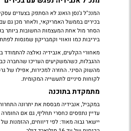
מנכ"ל אנבידיה נפגש עם בכירים
המנכ"ל ג'נסן הואנג לא הסתפק בצעדים עסקי
בכירים בממשל האמריקאי, ולאחר מכן גם עם נצ
הסחר מול אחת המעצמות החשובות ביותר בכלכ
ביריבות כמו וואווי וקמבריקון שמנסות לפתח שבבי AI מתקדמי
מהשוק הסיני. החזרה למכירות, אפילו של ג
לקוחות סיניים לתעשייה המקומית.
מתמקדת בתוכנה
עדיין נתפסים כחסרי תחליף, גם אם החומרה 
הכנסות של עד 16 מיליארד דולר.