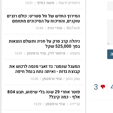
ניתוחים ודעות
משה כסיף
13:51
|
|
המירוץ החדש של וול סטריט: כולם רוצים
טוקנים, והוויכוח על הסיכונים מתחמם
BizTech
מנדי הניג
13:49
|
|
ניהלה קרב סרק על חניה ותשלם הוצאות
בסך 525,000 שקל
משפט
איתמר לוין, עוזי גרסטמן
ה
13:41
|
|
המעגל שנסגר: גד זאבי מנסה לרכוש את
קבוצת גדות - ואיתה נתח בנמל חיפה
שוק ההון
עוזי גרסטמן
13:36
|
|
3
פוטר אחרי 29 שנה בלי שימוע, תבע 804
אלף - כמה קיבל?
קריירה
עוזי גרסטמן
13:29
|
|