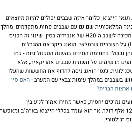
אי הייצוא, כלומר איזה שבבים יכולים להיות מיוצאים
ינה המלאכותית שם גם עם שבבים פחות מתקדמים, מהלך
שהוביל לוויתור באופן כמעט מיידי על היתרי מכירה לשבב ה‑H20 של אנבידיה בסין. שינוי זה הכניס
לחברה "הוצאה מיידית" (impairment charge) על השבבים שבמלאי. הואנג ביקר את ההגבלות
ן נכשלו בחסימת הסינים בהשגת הטכנולוגיות - כמו
במודל Deepseek שהציג ביצועים מרשימים על תשתית שבבים אמריקאית, אלא
נולוגית. ג'נסן הואנג ניסה להדוף את החששות שהעלו
וש בשבבים במהלך עימות צבאי עם המערב -
האם סין
ארצות הברית?
ים נמוכים יחסית, כאשר מחירו אמור לנוע בין
אך הוא עומד בכללי הייצוא בארה"ב ומאפשר
 רגולטורי.