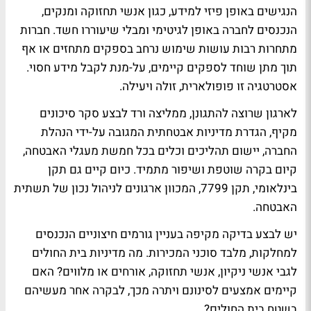
הנגישים באופן פיזי למידע, כגון אנשי תחזוקה ומנקים,
הנכנסים לחברה באופן לגיטימי ומבלי שיעוררו חשד. חברות
מתחרות רבות עושות שימוש נרחב בספקים מתחזים או אף
תוך מתן שוחד לספקים קיימים, על-מנת לקבל מידע חסוי.
אסטרטגיה זו פופולארית, זולה ויעילה.
לארגון שרוצה להתגונן, ממליצה ורד לבצע סקר סיכונים
מקיף, הגדרת מדיניות אבטחתית המגובה על-ידי הנהלת
החברה, יישום תהליכים וכלים בכל חמשת מעגלי האבטחה,
קיום בקרה שוטפת ושיפור מתמיד. כיום קיים גם תקן
בינלאומי, תקן 7799, המכוון ארגונים לניהול נכון של תשתית
האבטחה.
יש לבצע בדיקה מקיפה בעניין גורמים חיצוניים הנכנסים
למחלקות, מלבד סוכני המכירות. מה מדיניות בית החולים
לגבי אנשי ניקיון, אנשי תחזוקה, אורחים או מלווים? האם
קיימים אמצעים לסינונם ויתרה מכך, לבקרה אחר מעשיהם
בשטח בית החולים?