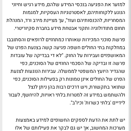
למזער את הפגיעה בנכסי המידע שלהם, מידע רגיש וחיוני
הנוגע ללקוחותיהם, לאסטרטגיות העסקיות, למגמות
המסחריות, להכנסותיהם ועוד", עך מציינת מירב ורד, המנהלת
תחום מתודולוגיה ותקני אבטחת מידע בחברת סקיוריטרי.
פרשת סוכני המכירות שאותרו כמתחזים לרופאים והסתובבו
במחלקות בתי החולים חשפה פגיעה קשה בצנעת הפרט של
המאושפזים ועבירות על החוק. "לא די בבדיקה של עובדות
פרשה זו ובדיקה של הסכמי החוזים של הסוכנים, כפי
שהגדיר היועץ המשפטי לממשלה. עבירות הנוגעות לצנעת
הפרט של החולים אינן טמונות רק בפעילות הסוכנים, כפי
שתואר בתקשורת, ויש דרכים רבות בהן ניתן לנצל
ולהשתמש במידע זה למטרות בלתי ראויות, להיחשף, לעבור
לידיים 'בלתי כשרות' וכיו"ב".
יש לתת את הדעת לספקים החשופים למידע באמצעות
מערכות המחשוב, אך יש גם לבקר את פעילותם של אלו