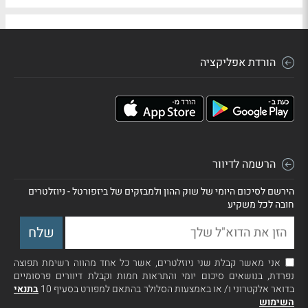
הורדת אפליקציה
הרשמה לדיוור
הירשם לסיכום היומי של שוק ההון ולמבזקים של ביזפורטל - ניוזלטרים
חובה לכל משקיע
אני מאשר קבלת שני ניוזלטרים, אשר כל אחד מהווה רשימת תפוצה
נפרדת, בנושאים סיכום יומי והתראות חמות וקבלת דיוורים פרסומיים
בדואר אלקטרוני ו/ או באמצעות הסלולר בהתאם למפורט בסעיף 10
בתנאי
השימוש