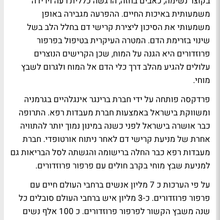
בקוצר נשימה, כאבים בחזה, הרגשה כללית רעה וירידה
משמעותית באיכות החיים. ההפרעה מגבירה באופן
משמעותי את הסיכון ליצירת קרישי דם בחלל הלב בשל
שינוי בזרימת הדם. המטרה העיקרית בטיפול בפרפור
פרוזדורים היא הגנה על המוח, שכן הקרישים הנוצרים
עלולים להגיע מהלב דרך כלי הדם אל המוח ולגרום לשבץ
מוחי.
פרדקסה פותחה על ידי חברת ברינגר אינגלהיים בגרמניה
ומשווקת בישראל באמצעות חברת מעבדות רפא. התרופה
כבר אושרה בישראל לפני כשנה במינון נמוך יותר להתוויה
אחרת של מניעת קרישי דם לאחר ניתוח אורטופדי. חברת
מעבדות רפא כבר החלה ברישומה והגשתה לסל הבריאות גם
למניעת שבץ מוחי בקרב חולים עם פרפור פרוזדורים.
על פי הערכות כ 7 מליון אנשים ברחבי העולם חיים עם
פרפור פרוזדורים. כ-3 מליון איש ברחבי העולם סובלים כל
שנה משבץ הקשור לפרפור פרוזדורים. כ 100 אלף נשים