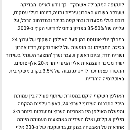
לתקופה המקבילה אשתקד - כך נודע לאייס. מבדיקה
שערכה בשבוע האחרון עיריית נתניה, דיווחו בעלי עסקים,
רובם בעלי מסעדות ובתי קפה בכיכר ובמדרחוב הרצל, על
עלייה של 35-50% בפדיון ביחס לחודשי הקיץ ב-2009.
במהלך יולי-אוגוסט בהן פעל האולפן השקוף של ערוץ 24
בכיכר, התקיימו גם הופעות של ליאור נרקיס, דודו אהרון
ושרית חדד, וביום ראשון שעבר נערך 'המצער השנתי' בשידור
ישיר מכיכר העצמאות אליו הגיעו יותר מ-20 אלף צופים.
המשדר עצמו זכה לרייטינג גבוה של 3.5% בקרב משקי בית
באוכלוסיה היהודית.
האולפן השקוף הוקם במסגרת שיתוף פעולה בין עמותת
היכל התרבות העירוני לערוץ 24, כאשר עלויות ההקמה
והפעלת האולפן היו באחריות הערוץ ומוערכות ביותר מ-3
מיליון שקלים, ואילו העירייה באמצעות העמותה הייתה
אחראית על האבטחה במקום, בהשקעה של כ-200 אלף