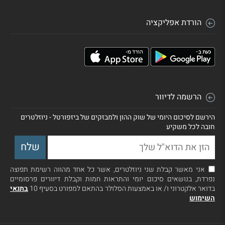
הורדת אפליקציה
הרשמה לדיוור
הירשם לסיכום היומי של שוק ההון ולמבזקים של ביזפורטל - ניוזלטרים
חובה לכל משקיע
אני מאשר קבלת שני ניוזלטרים, אשר כל אחד מהווה רשימת תפוצה
נפרדת, בנושאים סיכום יומי והתראות חמות וקבלת דיוורים פרסומיים
בדואר אלקטרוני ו/ או באמצעות הסלולר בהתאם למפורט בסעיף 10
בתנאי
השימוש