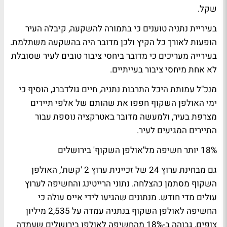
שקל.
בעיריית נתניה טוענים כי בתמורה להשקעה, קיבלה העיר
הופעות לאורך כל הקיץ ולכן מדובר היה בהשקעה משתלמת.
בעירייה מעריכים כי מדובר ביחסי ציבור טובים לעיר שסובלת
לא אחת מיחסי ציבור בעייתיים.
מנכ"ל עמותת היכל התרבות נתניה, חיים גולדברג, הוסיף כי
ימי האולפן השקוף חפפו את שהותם של אלפי תיירים
מצרפת בעיר, ולמעשה מדובר באטרקציה נוספת עבור
התיירים המגיעים לעיר.
18% יותר חשיפה מל'אולפן השקוף' בירושלים
גם מבחינת ערוץ 24 של זכיינית ערוץ 2 'קשת', האולפן
השקוף מסתמן כהצלחה. נתוני הרייטינג והחשיפה לערוץ
עולים מדי חודש. מנתונים שהגיעו לידי אייס עולה כי
החשיפה לאולפן השקוף בנתניה עמדה על 2,535 מיליון
צופים, גבוהה ב-18% מהחשיפה לאולפן בירושלים שעמדה