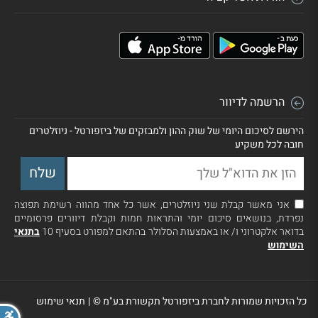
הרשמה לדיוור
הירשם לסיכום היומי של שוק ההון ולמבזקים של ביזפורטל - ניוזלטרים
חובה לכל משקיע
אני מאשר קבלת שני ניוזלטרים, אשר כל אחד מהווה רשימת תפוצה
נפרדת, בנושאים סיכום יומי והתראות חמות וקבלת דיוורים פרסומיים
בדואר אלקטרוני ו/ או באמצעות הסלולר בהתאם למפורט בסעיף 10
בתנאי
השימוש
כל הזכויות שמורות לחברת ביזפורטל תקשורת בע"מ ©
|
תנאי שימוש