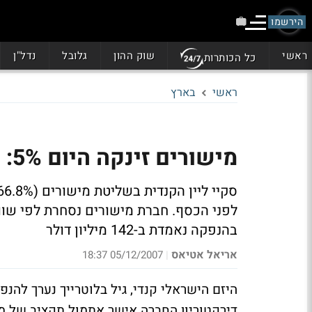
הירשמו
ראשי
שוק ההון
גלובל
נדל"ן
כל הכותרות
ראשי
בארץ
מישורים זינקה היום 5%: מנפיקה את סקיי ליין בלונדון
לפני הכסף.
בהנפקה נאמדת ב-142 מיליון דולר
אריאל אטיאס
05/12/2007 18:37
|
דירקטוריון החברה אישר אתמול תקציב של מי