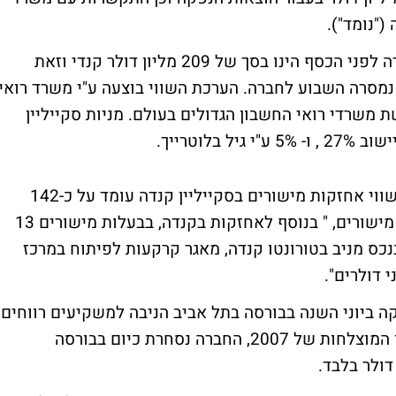
עוד עולה מהחלטת הדירקטוריון, ששווי החברה לפני הכסף הינו בסך של 209 מליון דולר קנדי וזאת
נמסרה השבוע לחברה. הערכת השווי בוצעה ע"י משרד רואי
 שהינו אחד מחמשת משרדי רואי החשבון הגדולים בעולם. מניות סקייליין
"בהתאם להערכת השווי העדכנית לסקייליין ,שווי אחזקות מישורים בסקייליין קנדה עומד על כ-142
מליון דולר קנדי נטו", אומר רמי שריקי מנכ"ל מישורים, " בנוסף לאחזקות בקנדה, בבעלות מישורים 13
נכס מניב בטורונטו קנדה, מאגר קרקעות לפיתוח במרכז
 דולרים".
ביוני השנה בבורסה בתל אביב הניבה למשקיעים רווחים
נאים וההנפקה נחשבת לאחת הנפקות הנדל"ן המוצלחות של 2007, החברה נסחרת כיום בבורסה