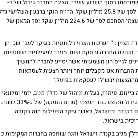
פורסמו בסוף השבוע שעבר, הציגה החברה גידול של כ-
32% בהכנסות ביחס לרבעון המקביל אשתקד לסך של 25.8 מיליון שקל, הרווח הנקי ברבעון השלישי גד
בכ- 34.6% לסך של 10.4 מיליון שקל, ההון העצמי הסתכם לסך של 224.6 מיליון שקל וסך המאזן של
דה מציין : " הערכות השווי רלוונטיות בעיקר לעבר שכן הן
. הנהלת החברה עוסקת היום, מעבר לפעילויות השוטפות,
יינים לגייס הון משמעותי אשר יסייע לחברה להמשיך
 החברות אנו מקבלים יותר ויותר הצעות לעסקאות
מההצעות יבשילו לעסקאות בפועל."
198. החברה מתמחה בייזום, פיתוח, בעלות וניהול של נדל"ן מניב, יזמי ומלונאי
בקנדה ובישראל. מאז הקמתה, החברה מציגה גידול ממוצע בהון העצמי (טרום הנפקה) של כ-33% לשנה.
ם בקנדה ובישראל, כאשר עיקר הפעילות הנה בקנדה
חזיקה בכ – 130 אלף מ"ר נדל"ן מניב בקנדה וישראל והנה שותפה בחברות המקימות כ