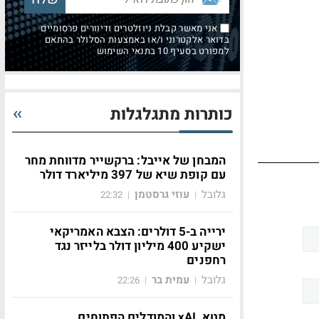
אני מאשר קבלת ניוזלטרים ודיוורים פרסומיים
בדואר אלקטרוני ו/או באמצעות הסלולר בהתאם
למפורט בסעיף 10 בתנאי השימוש
כותרות מתגלגלות
המבחן של אייבל: ברקשייר מדווחת מחר
עם קופת שיא של 397 מיליארד דולר
גלובל
עוזי גרסטמן
22:32
|
|
ירייה ב-5 דולרים: הצבא האמריקאי
ישקיע 400 מיליון דולר בלייזר נגד
רחפנים
גלובל
עמית בר
22:26
|
|
מטא, xAI והמודלים הפתוחים