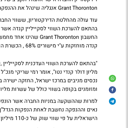
Grant Thoronton אנגליה שינהל את ההנפקה ("נומד").
בהתאם להערכת השווי לסקייליין קנדה אשר 
החשבון Grant Thoronton
קנדה מוחזקות ע"י מישורים 68% , הכשרת היישוב 27% , ו- 5% ע"י גיל בלוטרייך.
נכסים מניבים במרכז ישראל, החזקה ישירה ב
ומזומנים בקופה בשווי כולל של עשרות מליוני
למרות שההשקעה במניות החברה אשר הונפקה 
הישראלית על פי שווי שוק של כ-110 מיליון דולר בלבד.