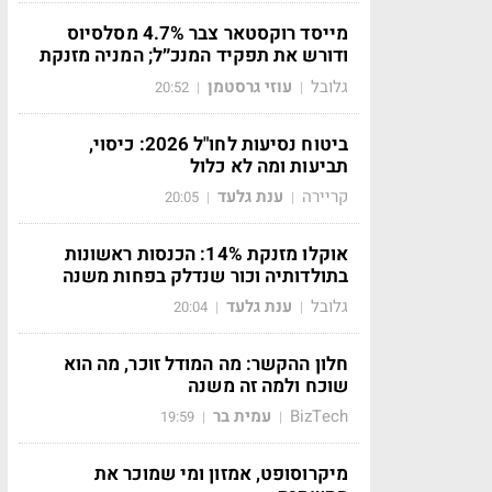
מייסד רוקסטאר צבר 4.7% מסלסיוס
ודורש את תפקיד המנכ״ל; המניה מזנקת
גלובל
עוזי גרסטמן
20:52
|
|
ביטוח נסיעות לחו"ל 2026: כיסוי,
תביעות ומה לא כלול
קריירה
ענת גלעד
20:05
|
|
אוקלו מזנקת 14%: הכנסות ראשונות
בתולדותיה וכור שנדלק בפחות משנה
גלובל
ענת גלעד
20:04
|
|
חלון ההקשר: מה המודל זוכר, מה הוא
שוכח ולמה זה משנה
BizTech
עמית בר
19:59
|
|
מיקרוסופט, אמזון ומי שמוכר את