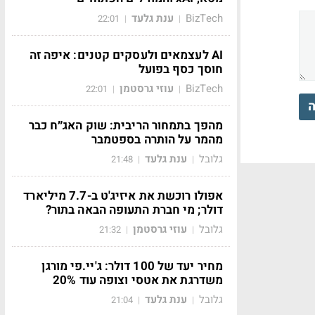
BizTech
ענת גלעד
22:01
|
|
AI לעצמאים ולעסקים קטנים: איפה זה
חוסך כסף בפועל
BizTech
עוזי גרסטמן
22:01
|
|
ה
מהפך בתמחור הריבית: שוק האג״ח כבר
מהמר על הותרה בספטמבר
גלובל
ענת גלעד
21:48
|
|
אפולו רוכשת את איזיג'ט ב-7.7 מיליארד
דולר; מי חברת התעופה הבאה בתור?
גלובל
עוזי גרסטמן
21:32
|
|
מחיר יעד של 100 דולר: ג'יי.פי מורגן
משדרגת את אטסי וצופה עוד 20%
גלובל
ענת גלעד
21:04
|
|