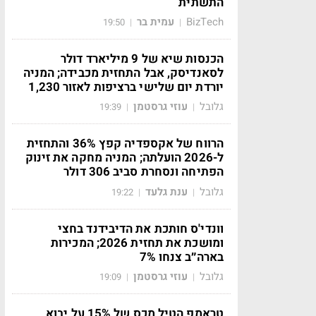
התשתית
BizTech
עמית בר
19:50
|
|
הכנסות שיא של 9 מיליארד דולר
לסאנדיסק, אבל התחזית מכבידה; המניה
יורדת יום שלישי ברציפות לאזור 1,230
גלובל
עוזי גרסטמן
19:39
|
|
הרווח של אקספדיה קפץ 36% והתחזית
ל-2026 הועלתה; המניה מחקה את זינוק
הפתיחה ונסחרת סביב 306 דולר
גלובל
ענת גלעד
19:22
|
|
וונדי'ס חותכת את הדיבידנד בחצי
ומושכת את תחזית 2026; המכירות
בארה״ב צנחו 7%
גלובל
עוזי גרסטמן
19:09
|
|
טראמפ הטיל מכס של 15% על יבוא