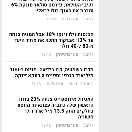
רכיבי הסולאר; פירסט סולאר מזנקת 6%
וגוררת את הענף כולו לראלי
גלובל
ענת גלעד
18:58
|
|
הכנסות זילו זינקו 18% אבל המניה צנחה
עד 13%; אברקור חתכה את מחיר היעד
מ-80 ל-40 דולר
גלובל
עוזי גרסטמן
18:40
|
|
מכרו בשמועה, קנו בידיעה: מניות ב-100
מיליארד הוצפו וספייס X דווקא זינקה
ניתוחים ודעות
ענת גלעד
18:28
|
|
האניוול אירוספייס צנחה 23% בדוח
הראשון שלה כחברה עצמאית; מחסור
בחלקים מחק 13.5 מיליארד דולר
משוויה
גלובל
עוזי גרסטמן
18:16
|
|