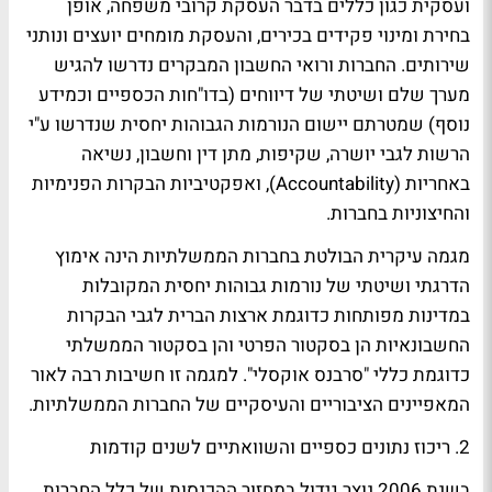
ועסקית כגון כללים בדבר העסקת קרובי משפחה, אופן
בחירת ומינוי פקידים בכירים, והעסקת מומחים יועצים ונותני
שירותים. החברות ורואי החשבון המבקרים נדרשו להגיש
מערך שלם ושיטתי של דיווחים (בדו"חות הכספיים וכמידע
נוסף) שמטרתם יישום הנורמות הגבוהות יחסית שנדרשו ע"י
הרשות לגבי יושרה, שקיפות, מתן דין וחשבון, נשיאה
באחריות (Accountability), ואפקטיביות הבקרות הפנימיות
והחיצוניות בחברות.
מגמה עיקרית הבולטת בחברות הממשלתיות הינה אימוץ
הדרגתי ושיטתי של נורמות גבוהות יחסית המקובלות
במדינות מפותחות כדוגמת ארצות הברית לגבי הבקרות
החשבונאיות הן בסקטור הפרטי והן בסקטור הממשלתי
כדוגמת כללי "סרבנס אוקסלי". למגמה זו חשיבות רבה לאור
המאפיינים הציבוריים והעיסקיים של החברות הממשלתיות.
2. ריכוז נתונים כספיים והשוואתיים לשנים קודמות
בשנת 2006 נוצר גידול במחזור ההכנסות של כלל החברות