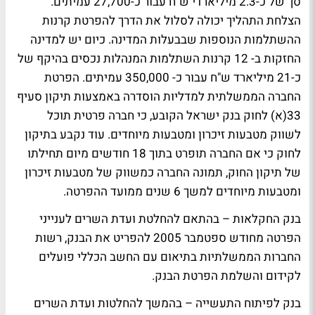
סך של כ-2.3 מיליארדי ש"ח עבור כ-27,700 עמיתים.
הצלחת התהליך יכולה לסלול את הדרך להפרטת קרנות
ההשתלמות הנוספות שבבעלות המדינה. כיום יש למדינה
החזקות ב- 12 קרנות השתלמות המנהלות נכסים בהיקף של
כ-21 מיליארד ש"ח עבור כ- 350,000 עמיתים. הפרטת
החברה הממשלתית למדליות הוסדרה באמצעות תיקון סעיף
33(א) לחוק בנק ישראל הקובע, כי חברה פרטית תוכל
לשווק מטבעות זיכרון ומטבעות מיוחדים. עוד נקבע בתיקון
לחוק כי אם החברה תופרט בתוך 18 חודשים מיום תחילתו
של תיקון החוק, תמונה החברה כמשווק של מטבעות זיכרון
ומטבעות מיוחדים למשך 6 שנים ממועד ההפרטה.
בנק החקלאות – בהתאם להחלטת ועדת השרים לענייני
הפרטה מחודש ספטמבר 2005 להפריט את הבנק, רשות
החברות הממשלתיות בתיאום עם החשב הכללי פועלים
לקידום והשלמת הפרטת הבנק.
בנק לפיתוח התעשייה – בהמשך להחלטות ועדת השרים