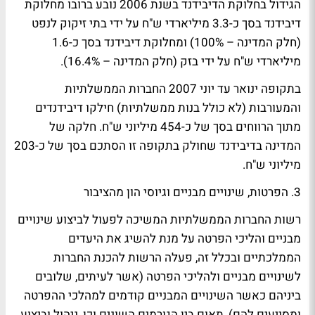
הגידול בחלוקת הדיבידנד בשנת 2006 נובע ברובו מחלוקת
דיבידנד בסך כ-3.3 מיליארדי ש"ח על ידי בתי זיקוק לנפט
(חלק המדינה – 100%) ומחלוקת דיבידנד בסך כ-1.6
מיליארדי ש"ח על ידי בזק (חלק המדינה – 16.4%).
בתקופה ינואר עד יוני 2007 החברות הממשלתיות
והמעורבות (לא כולל בנות ממשלתיות) חילקו דיבידנדים
מתוך הרווחים בסך של כ-454 מיליוני ש"ח. חלקה של
המדינה בדיבידנד שחולק בתקופה זו הסתכם בסך של כ-203
מיליוני ש"ח.
3. הפרטות, שינויים מבניים וגיוסי הון מהציבור
רשות החברות הממשלתיות המשיכה לפעול לביצוע שינויים
מבניים והליכי הפרטה על מנת להשיג את היעדים
הממלכתיים ובכלל זה, פעלה הרשות להכנת החברות
לשינויים מבניים ולהליכי הפרטה (אשר לעיתים, שלובים
ביניהם כאשר השינויים המבניים קודמים למהלכי ההפרטה
ומסייעים להם), תאום בין הגורמים השונים וכן, ניהול וביצוע