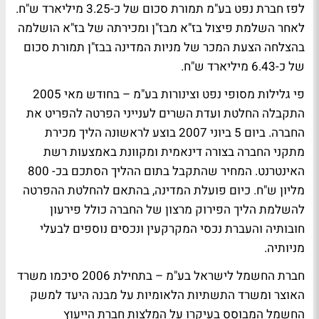
לפז חברת נפט בע"מ תמורת סכום של כ-3.25 מיליארד ש"ח.
לאחר השלמת פיצול בז"א מבז"ן ומכירתה של בז"א הושלמה
בהצלחה הצעת המכר של מניות המדינה בבז"ן תמורת סכום
של כ-6.43 מיליארד ש"ח.
פי גלילות מסופי נפט וצינורות בע"מ – בחודש מאי 2005
התקבלה החלטת ועדת השרים לענייני הפרטה להפריט את
החברה. ביום 5 ביוני 2007 בוצע לראשונה הליך מכירת
מתקני החברה בצורה דינאמית ומקוונת באמצעות רשת
האינטרנט. המחיר שהתקבל בתום ההליך הסתכם בכ- 800
מליון ש"ח. כיום פועלת המדינה, בהתאם להחלטת ההפרטה
להשלמת הליך הפירוק מרצון של החברה כולל פירעון
חובותיה והעברת נכסי המקרקעין ונכסים נוספים לבעלי
מניותיה.
חברת החשמל לישראל בע"מ – בתחילת 2006 סיכמו משרד
האוצר ומשרד התשתיות הלאומיות על מבנה היעד למשק
החשמל המבוסס בעיקרו על המלצות חברת הייעוץ