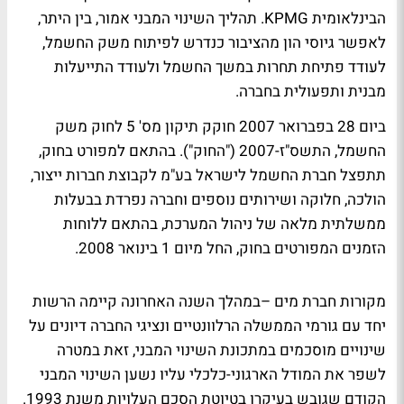
הבינלאומית KPMG. תהליך השינוי המבני אמור, בין היתר,
לאפשר גיוסי הון מהציבור כנדרש לפיתוח משק החשמל,
לעודד פתיחת תחרות במשך החשמל ולעודד התייעלות
מבנית ותפעולית בחברה.
ביום 28 בפברואר 2007 חוקק תיקון מס' 5 לחוק משק
החשמל, התשס"ז-2007 ("החוק"). בהתאם למפורט בחוק,
תתפצל חברת החשמל לישראל בע"מ לקבוצת חברות ייצור,
הולכה, חלוקה ושירותים נוספים וחברה נפרדת בבעלות
ממשלתית מלאה של ניהול המערכת, בהתאם ללוחות
הזמנים המפורטים בחוק, החל מיום 1 בינואר 2008.
מקורות חברת מים –במהלך השנה האחרונה קיימה הרשות
יחד עם גורמי הממשלה הרלוונטיים ונציגי החברה דיונים על
שינויים מוסכמים במתכונת השינוי המבני, זאת במטרה
לשפר את המודל הארגוני-כלכלי עליו נשען השינוי המבני
הקודם שגובש בעיקרו בטיוטת הסכם העלויות משנת 1993.