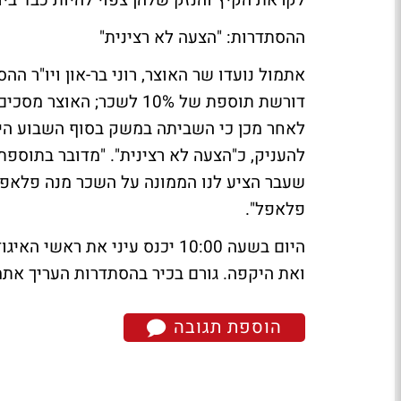
לקראת הקיץ והנזק שלהן צפוי להיות כבד ביו
ההסתדרות: "הצעה לא רצינית"
אתמול נועדו שר האוצר, רוני בר-און ויו"ר ה
לאחר מכן כי השביתה במשק בסוף השבוע היא
להעניק, כ"הצעה לא רצינית". "מדובר בתוספ
שעבר הציע לנו הממונה על השכר מנה פלאפל
פלאפל".
היום בשעה 10:00 יכנס עיני את
ואת היקפה. גורם בכיר בהסתדרות העריך אתמו
הוספת תגובה