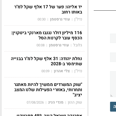
יד אליהו: פער של 17 אלף שקל למ"ר
באותו רחוב
נדל"ן
עוזי גרסטמן
00:30
|
|
116 מיליון דולר נגנבו מארנקי ביטקוין:
הכסף עובר לקרנות הסל
גלובל
עוזי גרסטמן
00:08
|
|
נחלת יהודה: 31 אלף שקל למ"ר בבנייה
שתימסר ב-2028
נדל"ן
צלי אהרון
00:09
|
|
"שוק המשרדים ממשיך להיות מאתגר
ותחרותי, באזורי הפעילות שלנו המצב
יציב"
שוק ההון
מנדי הניג
07/08/2026
|
|
ה
אמריקה ישראל קונה 49% מפרויקט