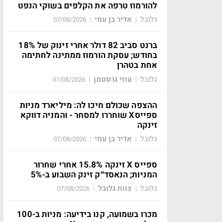
להורמוז טרפה את הקלפים בשוקי הנפט
גלובל
אדיר בן עמי
07/08/2026
|
|
ברנט סביב 82 דולר אחרי זינוק של 18%
בחודש; עסקת הורמוז ממתינה לחתימה
אחת בטהרן
גלובל
עוזי גרסטמן
07/08/2026
|
|
ההצפה שכולם חיכו לה: מיליארד מניות
ספייסX שוחררו למסחר - והמניה דווקא
זינקה
גלובל
אדיר בן עמי
07/08/2026
|
|
ספייס X זינקה 15.8% אחרי שחרור
המניות; הנאסד״ק זינק השבוע ב-5%
גלובל
צוות גלובל
07/08/2026
|
|
מכרו בשמועה, קנו בידיעה: מניות ב-100