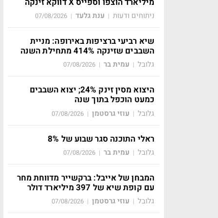
מיליארד הוצפו וספייס X דווקא זינקה
ניתוחים ודעות
ענת גלעד
07/08/2026
|
|
שיא רביעי ברציפות באירופה: מניית
השבבים שזינקה 414% מתחילת השנה
גלובל
עמית בר
07/08/2026
|
|
היצוא מסין זינק 24%; יצוא השבבים
כמעט הוכפל בתוך שנה
גלובל
עוזי גרסטמן
07/08/2026
|
|
ראלי התוכנה סגר שבוע של 8%
גלובל
עמית בר
07/08/2026
|
|
המבחן של אייבל: ברקשייר מדווחת מחר
עם קופת שיא של 397 מיליארד דולר
גלובל
עוזי גרסטמן
07/08/2026
|
|