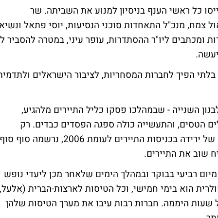
יסו כל ראשי הענף בניסיון למנוע את השביתה. שר
ול צמח, מנכ"ל התאחדות סוכני הנסיעות, יוסי פתאל ונשיא
ות ומכתבים ליו"ר ההסתדרות, עופר עיני, במטרה להסביר לו
עשה.
בלתי הפיך לחברות המסחריות, לציבור הישראלים ולתדמית
נון השנייה - שבמהלכו פסקו כליל התיירים מלהגיע,
ם הטסים, והתעשייה כולה ספגה הפסדים כבדים. רק
בחודש שעבר, לאחר חמישה חודשים רצופים של ירידה בכניסות התיירים לעומת 2006, נרשמה סוף סוף
 שוב את התיירים.
יום רביעי בבוקר ובמהלך הימים שלאחר מכן ליעדי נופש
לרית הוא בימי חמישי, וכל הטיסות לארצות-הברית (אלעל,
 שעות היממה. חברות רבות עיבו את מערך הטיסות שלהן