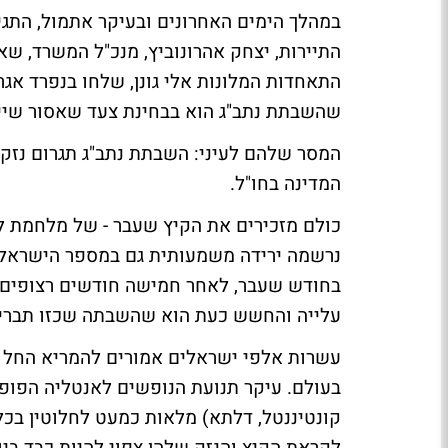
במהלך הימים האחרונים ובעיקר אתמול, התגי
התיירות, יצחק אהרונוביץ, מנכ"ל המשרד, שא
התאחדות המלונות אלי גונן, שלחו בנפרד אגר
שהשבתת נתב"ג הוא בבחינת צעד שאסור שיי
המסר שלהם לעיני: השבתת נתב"ג תגרום נזק 
המדינה בחו"ל.
כולם מזכירים את הקיץ שעבר - של מלחמת לב
נרשמה ירידה משמעותית גם במספר הישראלי
עלייה והחשש כעת הוא שהשבתה שכזו תבריח
עשרות אלפי ישראלים אמורים להמריא החל מ
בעולם. עיקר תנועת הנופשים לאנטליה הפופו
קונטיננטל, דלתא) מלאות כמעט לחלוטין בכל