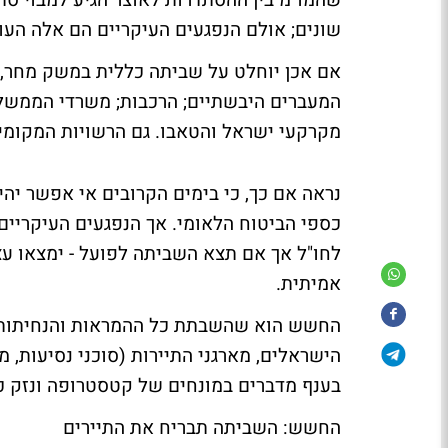
שהמו"מ בין ההסתדרות לאוצר הגיע למבוי ס
שונים; אולם הנפגעים העיקריים הם אלה העו
אם אכן יוחלט על שביתה כללית במשק מחר, ה
המעברים היבשתיים; הרכבות; משרדי הממשלה
מקרקעי ישראל והטאבו. גם הרשויות המקומיו
נראה אם כך, כי בימים הקרובים אי אפשר יה
כספי הביטוח הלאומי. אך הנפגעים העיקריים
לחו"ל אך אם תצא השביתה לפועל - ימצאו ע
אמיתית.
החשש הוא שהשבתת כל ההמראות והנחיתות 
הישראלים, מארגני התיירות (סוכני נסיעות, מ
בענף מדברים במונחים של קטסטרופה ונזק כ
החשש: השביתה תבריח את התיירים