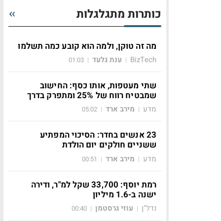
כותרות מתגלגלות
מה זה טוקן, ולמה הוא קובע כמה תשלמו
BizTech
ענת גלעד
01:03
|
|
שתי מעטפות, אותו כסף: החישוב
שמבטיח רווח של 25% ומתפרק בדרך
מדע
מירב ארד
05:02
|
|
23 אנשים בחדר: הסיכוי המפתיע
ששניים חולקים יום הולדת
מדע
מירב ארד
00:51
|
|
רמת יוסף: 33,700 שקל למ"ר, ודירה
ישנה ב-1.6 מיליון
נדל"ן
עוזי גרסטמן
00:40
|
|