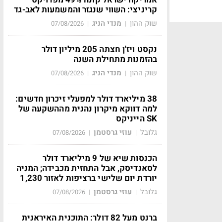
קריניצי: השווי שנגזר והמשמעות לאב-גד
שוק ההון
מנדי הניג
07/08/2026
|
|
נקסט ויז'ן חצתה 205 מיליון דולר
בהזמנות מתחילת השנה
שוק ההון
מנדי הניג
07/08/2026
|
|
38 מיליארד דולר למפעלי זיכרון חדשים:
למה דווקא מיקרון נהנית מההשקעה של
SK הייניקס
גלובל
עוזי גרסטמן
07/08/2026
|
|
הכנסות שיא של 9 מיליארד דולר
לסאנדיסק, אבל התחזית מכבידה; המניה
יורדת יום שלישי ברציפות לאזור 1,230
גלובל
עוזי גרסטמן
07/08/2026
|
|
ברנט מעל 82 דולר: התוכנית האיראנית