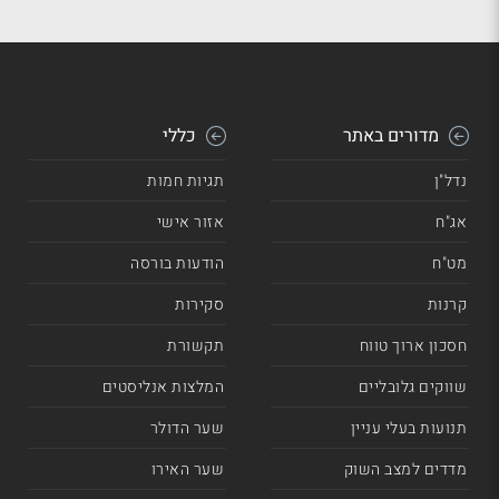
מדורים באתר
כללי
נדל"ן
תגיות חמות
אג"ח
אזור אישי
מט"ח
הודעות בורסה
קרנות
סקירות
חסכון ארוך טווח
תקשורת
שווקים גלובליים
המלצות אנליסטים
תנועות בעלי עניין
שער הדולר
מדדים למצב השוק
שער האירו