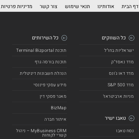
דף הבית
אודותינו
תנאי שימוש
צור קשר
מדיניות פרטיות
כל השווקים
כל השירותים
ישראליות בחו"ל
תוכנת Terminal Bizportal
מדד נאסד"ק
תוכנת בורסה גרף
מדד דאו ג'ונס
הנהלת חשבונות דיגיטלית
מדד 500 S&P
מידע עסקי פיננסי
מניות ארביטראז'
מאגר פסקי דין
BizMap
טאבו ישיר
איתור חברה
נסח טאבו
MyBusiness CRM – ניהול
קשרי לקוחות