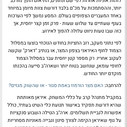
לזהות אוניות אחרות לפי שם ונתונים, התיאום הופך מורכב
יותר, וההסתמכות על מכ"ם בלבד דורשת צוות מיומן במיוחד
באחד המעברים הצפופים בעולם. המסע נמשך לפי הערכות
בענף שעתיים עד שלוש שעות - פרק זמן קצר יחסית, אך
כזה שבו טעות ניווט עלולה להפוך לאירוע.
לפי נתוני מעקב, רוב החציות בחודש הנוכחי בוצעו במסלול
הצמוד לחוף האיראני בצפון המצר, או בנתיב "דארק" שקשה
לעקוב אחריו. רק מספר קטן יחסית עבר במסלול הצמוד
לחופי עומאן, שנחשב בטוח יותר ושארה"ב סייעה בהכנתו
מוקדם יותר החודש.
להרחבה:
האם מצר הורמוז באמת סגור - או שהשוק מגזים?
במקביל מתנהל קרב על כללי המשחק. איראן מאותתת
שהיא דורשת תפקיד באישור תנועת כלי השיט בעתיד, כולל
אפשרות לגביית תשלומים. ארה"ב הטילה השבוע סנקציות
על גוף שאיראן הקימה לצורך סינון וגבייה מאוניות מסחריות