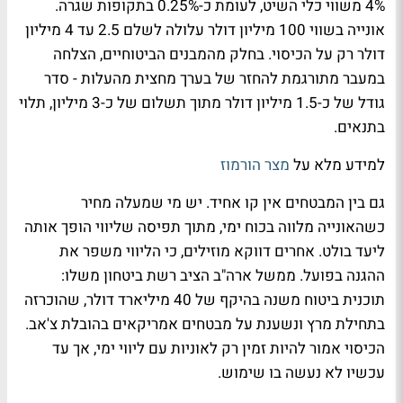
4% משווי כלי השיט, לעומת כ-0.25% בתקופות שגרה.
אונייה בשווי 100 מיליון דולר עלולה לשלם 2.5 עד 4 מיליון
דולר רק על הכיסוי. בחלק מהמבנים הביטוחיים, הצלחה
במעבר מתורגמת להחזר של בערך מחצית מהעלות - סדר
גודל של כ-1.5 מיליון דולר מתוך תשלום של כ-3 מיליון, תלוי
בתנאים.
למידע מלא על
מצר הורמוז
גם בין המבטחים אין קו אחיד. יש מי שמעלה מחיר
כשהאונייה מלווה בכוח ימי, מתוך תפיסה שליווי הופך אותה
ליעד בולט. אחרים דווקא מוזילים, כי הליווי משפר את
ההגנה בפועל. ממשל ארה"ב הציב רשת ביטחון משלו:
תוכנית ביטוח משנה בהיקף של 40 מיליארד דולר, שהוכרזה
בתחילת מרץ ונשענת על מבטחים אמריקאים בהובלת צ'אב.
הכיסוי אמור להיות זמין רק לאוניות עם ליווי ימי, אך עד
עכשיו לא נעשה בו שימוש.