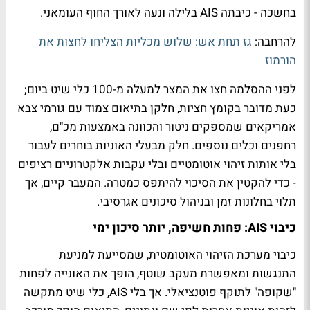
בחשכה - כיבתה AIS בלילה ונעה לאורך החוף העומאני.
להרחבה:
גז תחת אש: שלוש מכליות הצליחו לחצות את
הורמוז
לפני ההסלמה חצו את המצר למעלה מ-100 כלי שיט ביום;
כעת מדובר בקומץ חציות, חלקן בתיאום צמוד עם גורמי צבא
אמריקאים שמספקים ניטור והכוונה באמצעות מכ"ם,
רחפנים וכלים נוספים. חלק מבעלי האוניות בוחרים לעבור
בלי אותות זיהוי אוטומטיים ובלי עקבות אלקטרוניים רציפים
- כדי להקטין את הסיכוי להיתפס כמטרה. המעבר קיים, אך
תלוי בחלונות זמן ובניהול סיכונים אגרסיבי.
כיבוי AIS: פחות חשיפה, יותר סיכון ימי
כיבוי מערכת הזיהוי האוטומטית, שמסייעת למניעת
התנגשות ומאפשרת מעקב שוטף, הופך את האונייה לפחות
"שקופה" לתוקף פוטנציאלי. אך בלי AIS, כלי שיט מתקשה