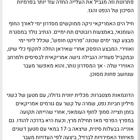
פתרונות וזה מגביל את העלייה החדה עוד יותר בפרמיות
הסיכון של הנפט והגז.
חיל הים האמריקאי ניקה ממוקשים מסדרון ימי לאורך החוף
העומנאי, באמצעות רובוטים תת-ימיים. הנתיב נולד במסגרת
מבצע קצר ימים שכונה "פרויקט חופש", שכלל ליווי ימי
ואווירי. המבצע הופסק אחרי שאיראן החלה לתקוף כלי שיט,
ובמקביל סעודיה הגבילה גישה אמריקאית לבסיסים ולמרחב
האווירי שלה - אך המסדרון נותר, והוא מאפשר מעבר
שנחשב פחות מסוכן.
הדוגמאות מצטברות: מכלית יוונית גדולה, עם מטען של כשני
מיליון חביות נפט, שמרה על קשר עם גורמים אמריקאים
בזמן חצייה סמוך לחוף העומאני, אחרי שהייתה תקועה
במפרץ הפרסי מאז תחילת מרץ, וכעת היא בדרכה להודו. גם
אונייה בבעלות סינית, שיצאה ב-17 במאי עם מטען דשנים
מאיחוד האמירויות לברזיל, ביצעה לפי העדויות מעבר