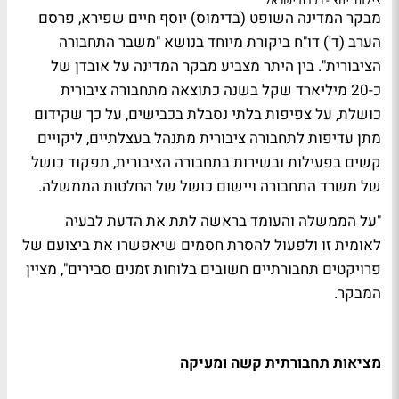
צילום: יחצ - רכבת ישראל
מבקר המדינה השופט (בדימוס) יוסף חיים שפירא, פרסם
הערב (ד') דו"ח ביקורת מיוחד בנושא "משבר התחבורה
הציבורית". בין היתר מצביע מבקר המדינה על אובדן של
כ-20 מיליארד שקל בשנה כתוצאה מתחבורה ציבורית
כושלת, על צפיפות בלתי נסבלת בכבישים, על כך שקידום
מתן עדיפות לתחבורה ציבורית מתנהל בעצלתיים, ליקויים
קשים בפעילות ובשירות בתחבורה הציבורית, תפקוד כושל
של משרד התחבורה ויישום כושל של החלטות הממשלה.
"על הממשלה והעומד בראשה לתת את הדעת לבעיה
לאומית זו ולפעול להסרת חסמים שיאפשרו את ביצועם של
פרויקטים תחבורתיים חשובים בלוחות זמנים סבירים", מציין
המבקר.
מציאות תחבורתית קשה ומעיקה