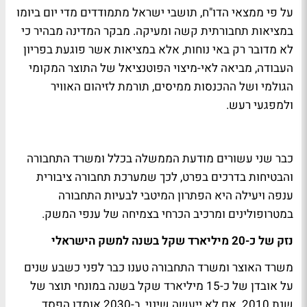
על פי ממצאי הדו"ח, תושבי ישראל מתמודדים מדי יום ביומו
במציאות תחבורתית קשה ומעיקה. מבקר המדינה מבהיר כי
לא מדובר רק באי נוחות, אלא במציאות אשר פוגעת בפריון
העבודה, מביאה לאי-מיצוי הפוטנציאל של התוצר המקומי
הגולמי ושל ההכנסות ממיסים, תורמת לזיהום האוויר
ולמפגעי רעש.
כבר שני עשורים מודעת הממשלה בכלל ומשרד התחבורה
והבטיחות בדרכים בפרט, לכך שמערכת תחבורה ציבורית
ענפה ויעילה היא הפתרון המיטבי לבעיות התחבורה
במטרופולינים ומרכיב הכרחי בצמיחה של ענפי המשק.
נזק של כ-20 מיליארד שקל בשנה למשק הישראלי
משרד האוצר ומשרד התחבורה טענו כבר לפני כשבע שנים
על אובדן של כ-15 מיליארד שקל בשנה במונחי תוצר של
שנת 2010. אם לא ייעשה שינוי, ב-2030 אומדן הפסד