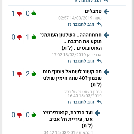
הגב לתגובה זו
טמבלים
1
0
משה
14/03/2019 02:57
הגב לתגובה זו
חחחחההה.. השלטון העותמני
0
1
תוקע את הרכבת ..
האוטובוסים . (ל"ת)
אברי כהן
13/03/2019 17:02
הגב לתגובה זו
מה קשור לשמאל שטוף מוח
1
2
שכמוך?40 שנה הימין שולט
(ל"ת)
הימין פשוט נכשל בכל
13/03/2019 16:40
הגב לתגובה זו
ועד הרכבת, קואורפרטיב
0
0
אגד, עיריית תל אביב
(ל"ת)
דוגמאות
14/03/2019 04:42