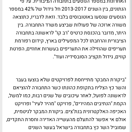
האחרונות במספר הנוסעים בתחבורה הציבורית. על פי
הנתונים, בין השנים 2013-2017 חל גידול של 42% במספר
הנוסעים שנסעו באוטובוסים בלבד. וזאת לדבריו, כתוצאה
משורה ארוכה של פעולות שביצע משרד התחבורה. בין
היתר, מדובר בהכנסת כרטיס "רב קו" לראשונה בתחבורה
הציבורית והרחבתו לכל המפעילים בארץ, קידום רפורמת
תעריפים שהוזילה את התעריפים בעשרות אחוזים, הפרטת
קווים, גידול תקציב הסובסידיה ועוד".
"ביקורת המבקר מתייחסת לפרויקטים שלא בוצעו בעבר
והשר כץ הצליח בתקופת כהונתו כשר התחבורה להוציאם
לראשונה לפועל, לאחר עיכובים של שנים רבות, כמו למשל,
הקמת "הנתיבים המהירים", פרויקט "מהיר לעיר" ופרויקט
האכיפה האלקטרונית בנת"צים. ביקורת המבקר לגיטמית,
אולם אי אפשר להתעלם מהעשייה האדירה וחסרת התקדים,
שמוביל השר כץ בתחבורה בישראל בעשר השנים