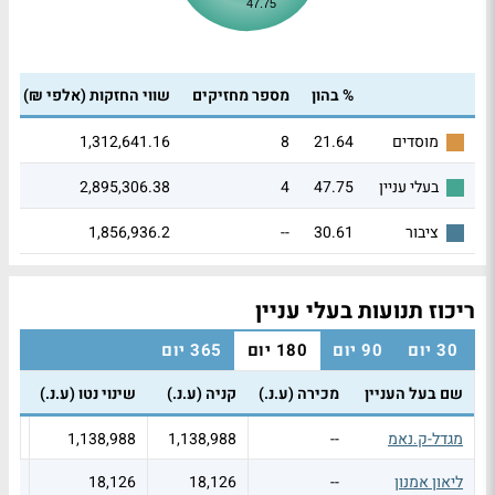
47.75
% בהון
מספר מחזיקים
שווי החזקות (אלפי ₪)
1,312,641.16
8
21.64
מוסדים
2,895,306.38
4
47.75
בעלי עניין
1,856,936.2
--
30.61
ציבור
ריכוז תנועות בעלי עניין
30 יום
90 יום
180 יום
365 יום
שם בעל העניין
מכירה (ע.נ.)
קניה (ע.נ.)
שינוי נטו (ע.נ.)
שינ
מגדל-ק.נאמ
--
1,138,988
1,138,988
--
ליאון אמנון
--
18,126
18,126
--