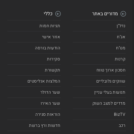
מדורים באתר
כללי
נדל"ן
תגיות חמות
אג"ח
אזור אישי
מט"ח
הודעות בורסה
קרנות
סקירות
חסכון ארוך טווח
תקשורת
שווקים גלובליים
המלצות אנליסטים
תנועות בעלי עניין
שער הדולר
מדדים למצב השוק
שער האירו
BizTV
הוראות סגירה
רכב
חדשות ורץ ברשת