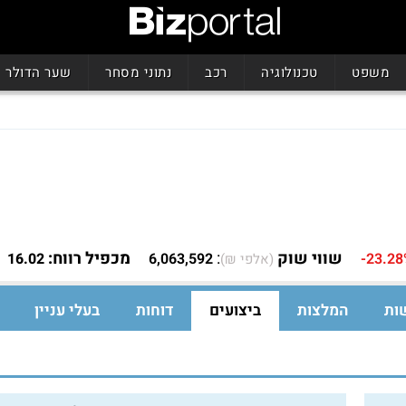
משפט
טכנולוגיה
רכב
נתוני מסחר
שער הדולר
שווי שוק
:
מכפיל רווח:
16.02
6,063,592
-23.2
(אלפי ₪)
ות
המלצות
ביצועים
דוחות
בעלי עניין