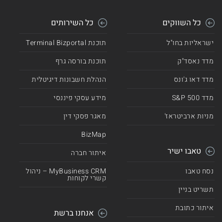
כל השווקים
כל השירותים
ישראליות בחו"ל
תוכנת Terminal Bizportal
מדד נאסד"ק
תוכנת בורסה גרף
מדד דאו ג'ונס
הנהלת חשבונות דיגיטלית
מדד 500 S&P
מידע עסקי פיננסי
מניות ארביטראז'
מאגר פסקי דין
BizMap
טאבו ישיר
איתור חברה
נסח טאבו
MyBusiness CRM – ניהול
קשרי לקוחות
תשריט בניין
איתור כתובת
אנחנו ברשת