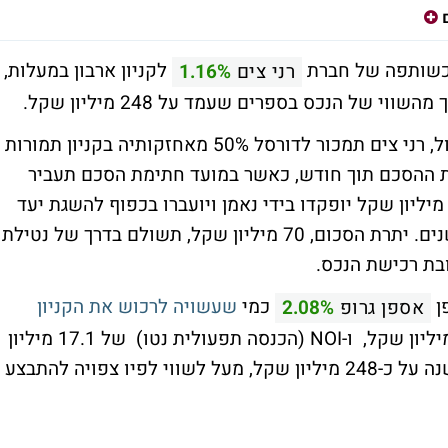
 כשותפה של חברת
לקניון ארבון במעלות,
רני צים
1.16%
על פי מזכר ההבנות עליו חתמו הצדדים אתמול, רני צים תמכור לדורסל 50% מאחזקותיה בקניון תמורות
 את ההסכם תוך חודש, כאשר במועד חתימת הסכם תעביר
ורסל לרני צים כ-51 מיליון שקל, בזמן שכ-6 מיליון שקל יופקדו בידי נאמן ויועברו בכפוף להשגת יעד
NOI שנתי של 18.5 מיליון שקל תוך שלוש שנים. יתרת הסכום, 70 מיליון שקל, תשולם בדרך של נטילת
בת רכישת הנכס.
ן
כמי
שעשויה לרכוש את הקניון
אספן גרופ
2.08%
שהניב במהלך שנת 2023 הכנסות של 21.3 מיליון שקל, ו-NOI (הכנסה תפעולית נטו) של 17.1 מיליון
שקל. שווי של החברה בספרים עמד בסוף השנה על כ-248 מיליון שקל, מעל לשווי לפיו צפויה להתבצע