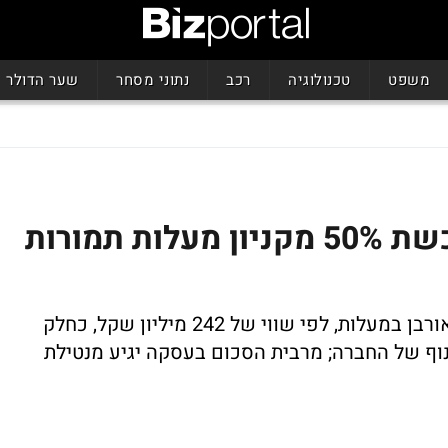
משפט
טכנולוגיה
רכב
נתוני מסחר
שער הדולר
רני צים מממש: דורסל רוכשת 50% מקניון מעלות תמורות
חברת הנדל"ן המניב תכנס כשותפה בקניון אורבן במעלות, לפי שווי של 242 מיליון שקל, כחלק
נוף של החברה; מרבית הסכום בעסקה יגיע מנטילת