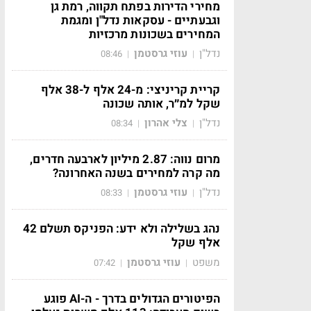
מחירי הדירות בפתח תקווה, רמת גן
וגבעתיים - עסקאות נדל"ן ומגמת
המחירים בשכונות מרכזיות
נדל"ן
עוזי גרסטמן
08:46
|
|
קריית קריניצי: מ-24 אלף ל-38 אלף
שקל למ״ר, אותה שכונה
נדל"ן
צלי אהרון
08:34
|
|
מרום נווה: 2.87 מיליון לארבעה חדרים,
מה קרה למחירים בשנה האחרונה?
נדל"ן
עוזי גרסטמן
08:33
|
|
נהג בשלילה ולא ידע: הפניקס תשלם 42
אלף שקל
משפט
עוזי גרסטמן
07:42
|
|
הפיטורים הגדולים בדרך - ה-AI פוגע