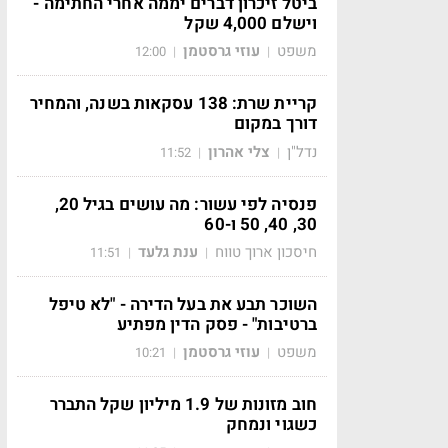
ביטל זיכרון דברים יממה אחרי החתימה -
וישלם 4,000 שקל
משפט
עוזי גרסטמן
12:00
|
|
קריית שרת: 138 עסקאות בשנה, והמחיר
דורך במקום
נדל"ן
צלי אהרון
11:52
|
|
פנסיה לפי עשור: מה עושים בגיל 20,
30, 40, 50 ו-60
חיסכון ארוך טווח
ענת גלעד
11:51
|
|
השוכר תבע את בעל הדירה - "לא טיפל
ברטיבות" - פסק הדין מפתיע
משפט
עוזי גרסטמן
10:21
|
|
חוב מזונות של 1.9 מיליון שקל התברר
כשגוי ונמחק