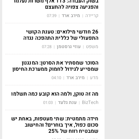
בשוק העבודה: 113 אלף משרות נעלמו
והפגיעה צפויה להתעצם
קריירה
מירב ארד
07:39
|
|
26 חודשי מילואים: טענת הקושי
התפעולי של כללית התהפכה נגדה
משפט
עוזי גרסטמן
07:28
|
|
הסוכר שמסתיר את הסרטן: המנגנון
שמסייע לגידול לחמוק ממערכת החיסון
מדע
מירב ארד
04:10
|
|
מה זה טוקן, ולמה הוא קובע כמה תשלמו
BizTech
ענת גלעד
01:03
|
|
חידה מתמטית: שתי מעטפות, באחת יש
סכום כפול, איך בוחרים? והחישוב
שמבטיח רווח של 25%