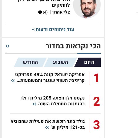
לוותיקים
|
צלי אהרון
(4)
עוד ניתוחים ודעות
הכי נקראות במדור
היום
השבוע
החודש
1
אמריקה ישראל קונה 49% מפרויקט
קריניצי: השווי שנגזר והמשמעות...
2
נקסט ויז'ן חצתה 205 מיליון דולר
בהזמנות מתחילת השנה
3
גולד בונד רוכשת את פעילות שחם גיא
בכ-121 מיליון ש'