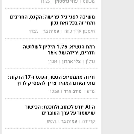
משפט
עוזי גרסטמן
11:25
|
|
משיכה לפני גיל פרישה: הקנס, החריגים
ומתי זה בכל זאת נכון
חיסכון ארוך טווח
עמית בר
11:23
|
|
רמת הנשיא: 1.75 מיליון לשלושה
חדרים, ירידה של 16%
נדל"ן
צלי אהרון
11:04
|
|
חידה מתמטית: הגשר, הפנס ו-17 הדקות:
מתי האדם המהיר צריך להפסיק לרוץ
מדע
מירב ארד
10:58
|
|
ה-AI יודע לכתוב ולתכנת: הכישור
שישמור על ערך העובדים
קריירה
עמית בר
09:51
|
|