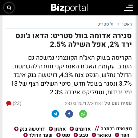
ראשי
וול סטריט
סגירה אדומה בוול סטריט: הדאו ג'ונס
ירד 2%, אפל השילה 2.5%
הקריסה בשוק האג"ח הקונצרני נמשכה גם
הערב. עקומת האג"ח האמריקני חוזרת להשתטח.
הדולר נחלש, הנפט צנח 4.3%, דויטשה בנק איבד
3.7% ונסגר בשפל חדש, סיטי השלים רצף של 13
ימי ירידות, נטפליקס איבדה 2.3%.
עמית נעם טל
(23)
|
20/12/2018 23:00
נושאים בכתבה
אדומים
אמזון
דויטשה בנק
הפד
טאואר
טבע
נפט
שער הדולר