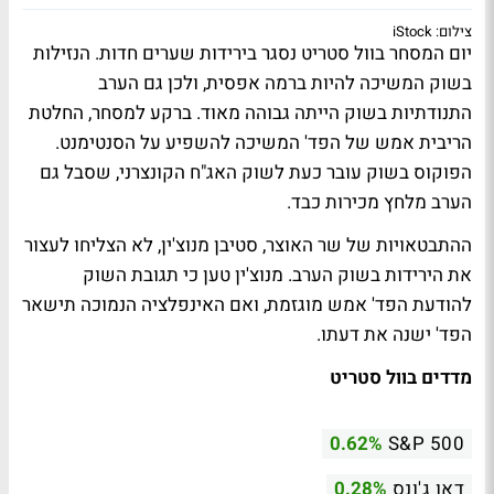
צילום: iStock
יום המסחר בוול סטריט נסגר בירידות שערים חדות. הנזילות
בשוק המשיכה להיות ברמה אפסית, ולכן גם הערב
התנודתיות בשוק הייתה גבוהה מאוד. ברקע למסחר, החלטת
הריבית אמש של הפד' המשיכה להשפיע על הסנטימנט.
הפוקוס בשוק עובר כעת לשוק האג"ח הקונצרני, שסבל גם
הערב מלחץ מכירות כבד.
ההתבטאויות של שר האוצר, סטיבן מנוצ'ין, לא הצליחו לעצור
את הירידות בשוק הערב. מנוצ'ין טען כי תגובת השוק
להודעת הפד' אמש מוגזמת, ואם האינפלציה הנמוכה תישאר
הפד' ישנה את דעתו.
מדדים בוול סטריט
0.62%
S&P 500
דאו ג'ונס
0.28%