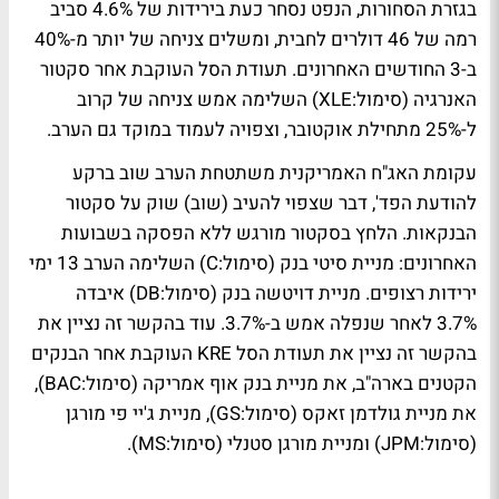
בגזרת הסחורות, הנפט נסחר כעת בירידות של 4.6% סביב
רמה של 46 דולרים לחבית, ומשלים צניחה של יותר מ-40%
ב-3 החודשים האחרונים. תעודת הסל העוקבת אחר סקטור
האנרגיה (סימול:XLE) השלימה אמש צניחה של קרוב
ל-25% מתחילת אוקטובר, וצפויה לעמוד במוקד גם הערב.
עקומת האג"ח האמריקנית משתטחת הערב שוב ברקע
להודעת הפד', דבר שצפוי להעיב (שוב) שוק על סקטור
הבנקאות. הלחץ בסקטור מורגש ללא הפסקה בשבועות
האחרונים: מניית סיטי בנק (סימול:C) השלימה הערב 13 ימי
ירידות רצופים. מניית דויטשה בנק (סימול:DB) איבדה
3.7% לאחר שנפלה אמש ב-3.7%. עוד בהקשר זה נציין את
בהקשר זה נציין את תעודת הסל KRE העוקבת אחר הבנקים
הקטנים בארה"ב, את מניית בנק אוף אמריקה (סימול:BAC),
את מניית גולדמן זאקס (סימול:GS), מניית ג'יי פי מורגן
(סימול:JPM) ומניית מורגן סטנלי (סימול:MS).