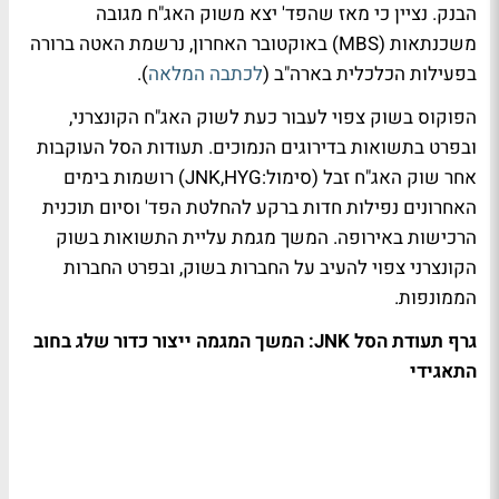
הבנק. נציין כי מאז שהפד' יצא משוק האג"ח מגובה
משכנתאות (MBS) באוקטובר האחרון, נרשמת האטה ברורה
בפעילות הכלכלית בארה"ב (
לכתבה המלאה
).
הפוקוס בשוק צפוי לעבור כעת לשוק האג"ח הקונצרני,
ובפרט בתשואות בדירוגים הנמוכים. תעודות הסל העוקבות
אחר שוק האג"ח זבל (סימול:JNK,HYG) רושמות בימים
האחרונים נפילות חדות ברקע להחלטת הפד' וסיום תוכנית
הרכישות באירופה. המשך מגמת עליית התשואות בשוק
הקונצרני צפוי להעיב על החברות בשוק, ובפרט החברות
הממונפות.
גרף תעודת הסל JNK: המשך המגמה ייצור כדור שלג בחוב
התאגידי