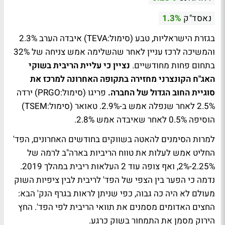
נאסד"ק
1.3%
בגזרת הישראליות, טבע (סימול:TEVA) איבדה הערב 2.3%
והמשיכה לרכז עניין לאחר שהשלימה אמש צניחה של 32%
בתחום פחות מחודשיים.
נציין כי עליית הריבית בשוקי
האג"ח הקונצרני מחזירה בתקופה האחרונה למרכז את
סוגיית החוב הגדול של החברה.
פריגו (סימול:PRGO) ירדה
2.5% לאחר שנפלה אמש ב-2.9%. טאואר (סימול:TSEM)
הוסיפה 0.5% לאחר שאיבדה אמש 2.8%.
למרות הסימנים להאטה בשווקים בחודשים האחרונים, הפד'
החליט אמש לעלות את טווח הריביות בארה"ב לרמה של
2.25%-2%, ואף צופה עוד 2 העלאות ריבית במהלך 2019.
נדמה כי הפער בין הצפי של הפד' לריבית לבין ציפיות השוק
מעולם לא היה כה גבוה, כפי שניתן לראות בגרף הנק' הבא:
החצים האדומים מסמנים את תוואי הריבית לפי הפד'. החץ
הירוק מסמן את התמחור בשוק כרגע.