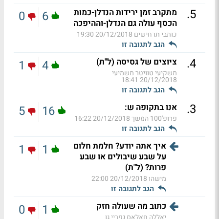
.
5
מתקרב זמן ירידות הנדלן-כמות
0
6
הכסף עולה גם הנדלן-וההיפכה
כותבי תרחישים
20/12/2018 19:30
הגב לתגובה זו
.
4
ציוצים של גסיסה (ל"ת)
1
4
משקיעי טוויטר משמיעי
20/12/2018 18:41
הגב לתגובה זו
.
3
אנו בתקופה ש:
5
16
פרופ'100 המשך
20/12/2018 16:22
הגב לתגובה זו
איך אתה יודע? חלמת חלום
1
1
על שבע שיבולים או שבע
פרות? (ל"ת)
מישהו
20/12/2018 22:00
הגב לתגובה זו
כתוב מה שעולה חזק
0
1
יאללה חאלאס גפריי גו