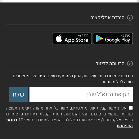
הורדת אפליקציה
הרשמה לדיוור
הירשם לסיכום היומי של שוק ההון ולמבזקים של ביזפורטל - ניוזלטרים
חובה לכל משקיע
אני מאשר קבלת שני ניוזלטרים, אשר כל אחד מהווה רשימת תפוצה
נפרדת, בנושאים סיכום יומי והתראות חמות וקבלת דיוורים פרסומיים
בדואר אלקטרוני ו/ או באמצעות הסלולר בהתאם למפורט בסעיף 10
בתנאי
השימוש