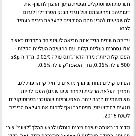
חשיפת הפרוטוקלים נעשית מתוך הרצון לחשוף את
דעותיהם ומחשבתם של נגידי הבנק הפרדרלי ולגרום
למשקיעים להבין מהם הסיכויים להעלאת ריבית בעתיד
לבוא.
עד כה חשיפת הפד אינה מביאה לשינוי חד במדדים כאשר
אלו נסחרים בעליות קלות. עם החשיפה העליות הקלות -
הפכו קלות יותר: מדד הדאו ג'ונס עולה 0.02%, מדד ה-s&p
500 עולה 0.06%, מדד הנאסד"ק עולה 0.6%.
הפורטוקולים מחודש מרץ מראים כי חילוקי הדעות לגבי
תאריך העלאת הריבית (לאחר שש שנים) הפכו להיות
משמעותיים הרבה יותר. האפשרויות שהוזכרו בפרוטוקולים
נוגעים לחודש יוני, ספטמבר ואף לדחות את העלאת הריבית
לשנת 2016.
נזכיר כי באותה ישיבת ריבית הוחלט לבצע מהלך "לשוני" שבו
תושמט המילה סובלנות (patient) מהצהרת הפד. זאת, בכדי