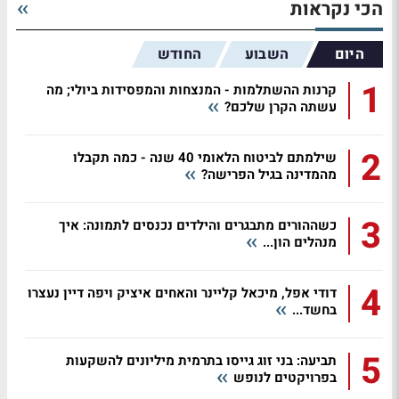
הכי נקראות
היום
השבוע
החודש
1
קרנות ההשתלמות - המנצחות והמפסידות ביולי; מה
עשתה הקרן שלכם?
2
שילמתם לביטוח הלאומי 40 שנה - כמה תקבלו
מהמדינה בגיל הפרישה?
3
כשההורים מתבגרים והילדים נכנסים לתמונה: איך
מנהלים הון...
4
דודי אפל, מיכאל קליינר והאחים איציק ויפה דיין נעצרו
בחשד...
5
תביעה: בני זוג גייסו בתרמית מיליונים להשקעות
בפרויקטים לנופש