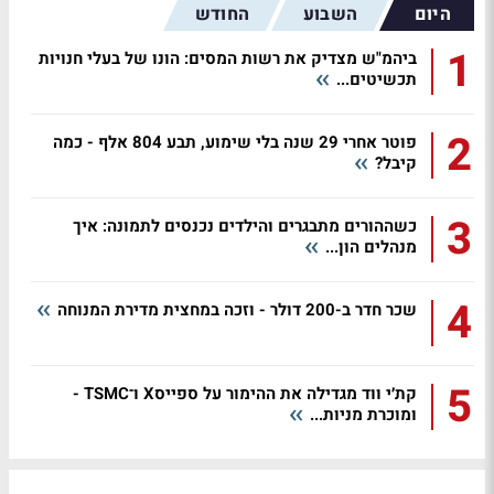
היום
השבוע
החודש
1
ביהמ"ש מצדיק את רשות המסים: הונו של בעלי חנויות
תכשיטים...
2
פוטר אחרי 29 שנה בלי שימוע, תבע 804 אלף - כמה
קיבל?
3
כשההורים מתבגרים והילדים נכנסים לתמונה: איך
מנהלים הון...
4
שכר חדר ב-200 דולר - וזכה במחצית מדירת המנוחה
5
קת׳י ווד מגדילה את ההימור על ספייסX ו־TSMC -
ומוכרת מניות...