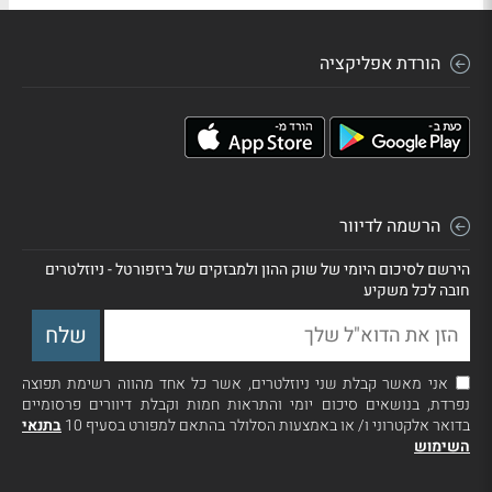
הורדת אפליקציה
הרשמה לדיוור
הירשם לסיכום היומי של שוק ההון ולמבזקים של ביזפורטל - ניוזלטרים
חובה לכל משקיע
אני מאשר קבלת שני ניוזלטרים, אשר כל אחד מהווה רשימת תפוצה
נפרדת, בנושאים סיכום יומי והתראות חמות וקבלת דיוורים פרסומיים
בדואר אלקטרוני ו/ או באמצעות הסלולר בהתאם למפורט בסעיף 10
בתנאי
השימוש