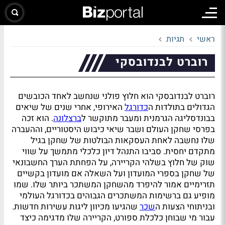
ראשי
תגיות
רוברט לבנדובסקי
רוברט לבנדובסקי הוא חלוץ פולני שנחשב לאחד הכובשים
הגדולים בתולדות ה
כדורגל
האירופי, אחרי שנים של שיאים
בבונדסליגה הגרמנית ומעבר מתוקשר ל
ברצלונה
. הוא זכה
בפרסי שחקן העולם ושבר שיאי כיבוש היסטוריים, וההעברה
שלו נחשבה לאחת העסקאות הבולטות של שחקן בגיל
מתקדם יחסית. סביבו התנהל דיון כלכלי מתמשך על שווי
שוק של חלוץ בשלהי הקריירה, על הפחתת הערך החשבונאי
של שחקן בספרי המועדון ועל השאלה אם מועדון בקשיים
תזרימיים אמור להיפרד מהשחקן המשתכר ביותר שלו. שמו
מופיע גם ברשימות המשתכרים הגבוהים בכדורגל העולמי
ובניתוחי הצעות ה
שכר
שהגיעו מכיוון ליגות עשירות חדשות.
עבור מי שבוחן כלכלת ספורט, הקריירה שלו מדגימה כיצד