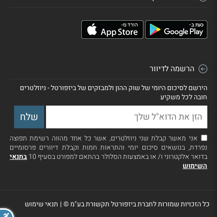
הרשמה לדיוור
הירשם לסיכום היומי של שוק ההון ולמבזקים של ביזפורטל - ניוזלטרים
חובה לכל משקיע
אני מאשר קבלת שני ניוזלטרים, אשר כל אחד מהווה רשימת תפוצה
נפרדת, בנושאים סיכום יומי והתראות חמות וקבלת דיוורים פרסומיים
בדואר אלקטרוני ו/ או באמצעות הסלולר בהתאם למפורט בסעיף 10
בתנאי
השימוש
כל הזכויות שמורות לחברת ביזפורטל תקשורת בע"מ ©
|
תנאי שימוש