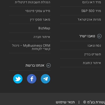
מדד דאו ג'ונס
הנהלת חשבונות דיגיטלית
מדד 500 S&P
מידע עסקי פיננסי
מניות ארביטראז'
מאגר פסקי דין
BizMap
טאבו ישיר
איתור חברה
נסח טאבו
MyBusiness CRM – ניהול
קשרי לקוחות
תשריט בניין
איתור כתובת
אנחנו ברשת
קשורת בע"מ ©
|
תנאי שימוש