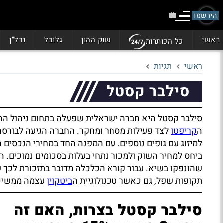
הירשמו
ראשי
שוק ההון
גלובל
נדל"ן
כל הכותרות
ראשי
תגיות
סילבר קסטל
סילבר קסטל היא חברה ישראלית שפעלה בתחום ניהול ההש
ה
קריפטו
לצד פעילות מסחר ומחקר. החברה הגיעה לבורסה 
למיזוג עם גופים נוספים. עם המפנה החד במחירי הנכסים 
ביחס למחיר השוק ולמכור נתחי בעלות בסכומים נמוכים. 
שהונפקו בשיא. עבור קורא הכלכלה מדובר בתזכורת לכך 
תקופות שפל, גם כאשר טכנולוגיית ה
ביטקוין
עצמה ממשיכ
סילבר קסטל בצרות, האם זה