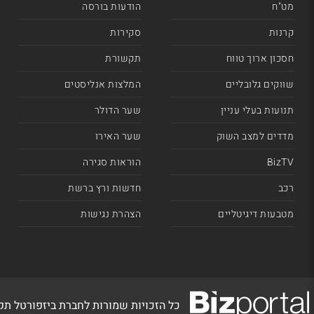
מט"ח
הודעות בורסה
קרנות
סקירות
חסכון ארוך טווח
תקשורת
שווקים גלובליים
המלצות אנליסטים
תנועות בעלי עניין
שער הדולר
מדדים למצב השוק
שער האירו
BizTV
הוראות סגירה
רכב
חדשות ורץ ברשת
מטבעות דיגיטליים
הצהרת נגישות
כל הזכויות שמורות לחברת ביזפורטל ת