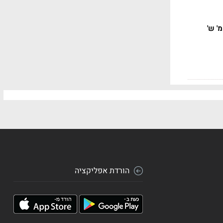
בר קסטל גייסה 5.4 מ' ש'
הורדת אפליקציה