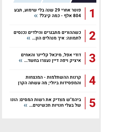
1
פוטר אחרי 29 שנה בלי שימוע, תבע
804 אלף - כמה קיבל?
2
כשההורים מתבגרים והילדים נכנסים
לתמונה: איך מנהלים הון...
3
דודי אפל, מיכאל קליינר והאחים
איציק ויפה דיין נעצרו בחשד...
4
קרנות ההשתלמות - המנצחות
והמפסידות ביולי; מה עשתה הקרן
שלכם?
5
ביהמ"ש מצדיק את רשות המסים: הונו
של בעלי חנויות תכשיטים...