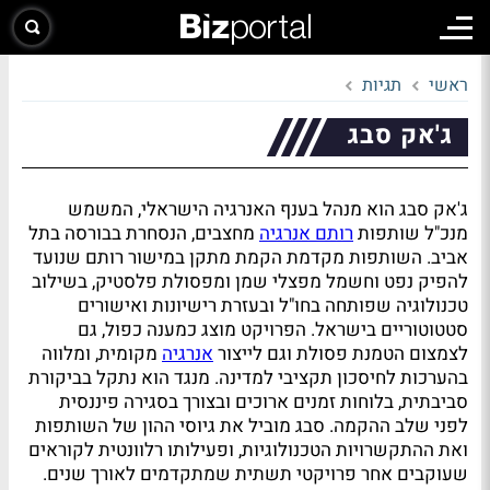
ראשי
תגיות
ג'אק סבג
ג'אק סבג הוא מנהל בענף האנרגיה הישראלי, המשמש
מנכ"ל שותפות
רותם אנרגיה
מחצבים, הנסחרת בבורסה בתל
אביב. השותפות מקדמת הקמת מתקן במישור רותם שנועד
להפיק נפט וחשמל מפצלי שמן ומפסולת פלסטיק, בשילוב
טכנולוגיה שפותחה בחו"ל ובעזרת רישיונות ואישורים
סטטוטוריים בישראל. הפרויקט מוצג כמענה כפול, גם
לצמצום הטמנת פסולת וגם לייצור
אנרגיה
מקומית, ומלווה
בהערכות לחיסכון תקציבי למדינה. מנגד הוא נתקל בביקורת
סביבתית, בלוחות זמנים ארוכים ובצורך בסגירה פיננסית
לפני שלב ההקמה. סבג מוביל את גיוסי ההון של השותפות
ואת ההתקשרויות הטכנולוגיות, ופעילותו רלוונטית לקוראים
שעוקבים אחר פרויקטי תשתית שמתקדמים לאורך שנים.