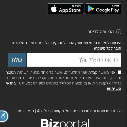
הרשמה לדיוור
הירשם לסיכום היומי של שוק ההון ולמבזקים של ביזפורטל - ניוזלטרים
חובה לכל משקיע
אני מאשר קבלת שני ניוזלטרים, אשר כל אחד מהווה רשימת תפוצה
נפרדת, בנושאים סיכום יומי והתראות חמות וקבלת דיוורים פרסומיים
בדואר אלקטרוני ו/ או באמצעות הסלולר בהתאם למפורט בסעיף 10
בתנאי
השימוש
כל הזכויות שמורות לחברת ביזפורטל תקשורת בע"מ ©
|
תנאי שימוש