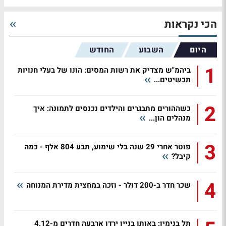
הכי נקראות
היום
השבוע
החודש
1
ביהמ"ש מצדיק את רשות המסים: הונו של בעלי חנויות
תכשיטים...
2
כשההורים מתבגרים והילדים נכנסים לתמונה: איך
מנהלים הון...
3
פוטר אחרי 29 שנה בלי שימוע, תבע 804 אלף - כמה
קיבל?
4
שכר חדר ב-200 דולר - וזכה במחצית מדירת המנוחה
תל בנימין: באותו בניין ירדו ארבעה חדרים מ-4.12