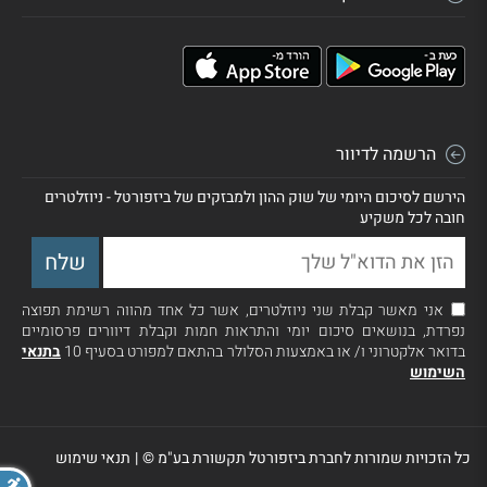
הרשמה לדיוור
הירשם לסיכום היומי של שוק ההון ולמבזקים של ביזפורטל - ניוזלטרים
חובה לכל משקיע
אני מאשר קבלת שני ניוזלטרים, אשר כל אחד מהווה רשימת תפוצה
נפרדת, בנושאים סיכום יומי והתראות חמות וקבלת דיוורים פרסומיים
בדואר אלקטרוני ו/ או באמצעות הסלולר בהתאם למפורט בסעיף 10
בתנאי
השימוש
כל הזכויות שמורות לחברת ביזפורטל תקשורת בע"מ ©
|
תנאי שימוש