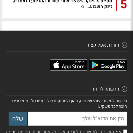
5
ספייס X זינקה 15.8% אחרי שחרור המניות; הנאסד״ק
זינק השבוע...
הורדת אפליקציה
הרשמה לדיוור
הירשם לסיכום היומי של שוק ההון ולמבזקים של ביזפורטל - ניוזלטרים
חובה לכל משקיע
אני מאשר קבלת שני ניוזלטרים, אשר כל אחד מהווה רשימת תפוצה