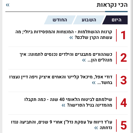
הכי נקראות
היום
השבוע
החודש
1
קרנות ההשתלמות - המנצחות והמפסידות ביולי; מה
עשתה הקרן שלכם?
2
כשההורים מתבגרים והילדים נכנסים לתמונה: איך
מנהלים הון...
3
דודי אפל, מיכאל קליינר והאחים איציק ויפה דיין נעצרו
בחשד...
4
שילמתם לביטוח הלאומי 40 שנה - כמה תקבלו
מהמדינה בגיל הפרישה?
5
עו"ד דיווח על עסקת נדל"ן אחרי 9 שנים, והתביעה נגדו
נדחתה